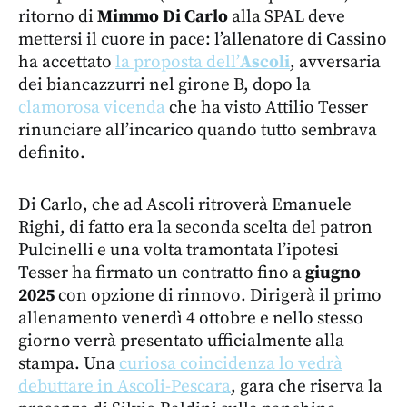
ritorno di
Mimmo Di Carlo
alla SPAL deve
mettersi il cuore in pace: l’allenatore di Cassino
ha accettato
la proposta dell’
Ascoli
, avversaria
dei biancazzurri nel girone B, dopo la
clamorosa vicenda
che ha visto Attilio Tesser
rinunciare all’incarico quando tutto sembrava
definito.
Di Carlo, che ad Ascoli ritroverà Emanuele
Righi, di fatto era la seconda scelta del patron
Pulcinelli e una volta tramontata l’ipotesi
Tesser ha firmato un contratto fino a
giugno
2025
con opzione di rinnovo. Dirigerà il primo
allenamento venerdì 4 ottobre e nello stesso
giorno verrà presentato ufficialmente alla
stampa. Una
curiosa coincidenza lo vedrà
debuttare in Ascoli-Pescara
, gara che riserva la