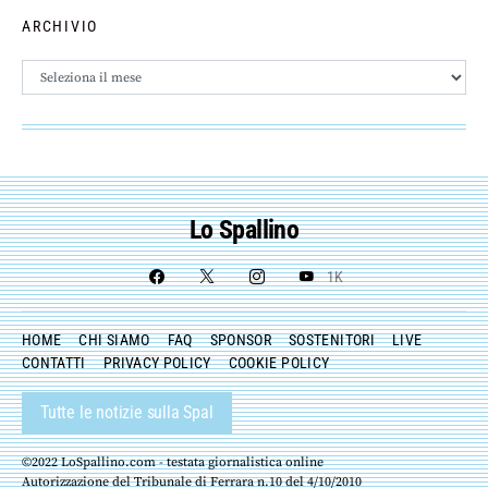
ARCHIVIO
Archivio
Lo Spallino
1K
HOME
CHI SIAMO
FAQ
SPONSOR
SOSTENITORI
LIVE
CONTATTI
PRIVACY POLICY
COOKIE POLICY
Tutte le notizie sulla Spal
©2022 LoSpallino.com - testata giornalistica online
Autorizzazione del Tribunale di Ferrara n.10 del 4/10/2010