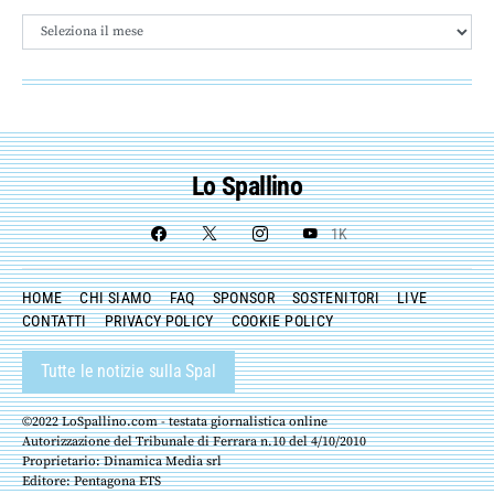
Archivio
Lo Spallino
1K
HOME
CHI SIAMO
FAQ
SPONSOR
SOSTENITORI
LIVE
CONTATTI
PRIVACY POLICY
COOKIE POLICY
Tutte le notizie sulla Spal
©2022 LoSpallino.com - testata giornalistica online
Autorizzazione del Tribunale di Ferrara n.10 del 4/10/2010
Proprietario: Dinamica Media srl
Editore: Pentagona ETS