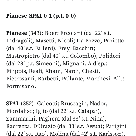
Pianese-SPAL 0-1 (p.t. 0-0)
Pianese
(343): Boer; Ercolani (dal 22′ s.t.
Indragoli), Masetti, Nicoli; Da Pozzo, Proietto
(dal 40′ s.t. Falleni), Frey, Bacchin;
Mastropietro (dal 40′ s.t. Colombo), Polidori
(dal 28′ p.t. Simeoni), Mignani. A disp.:
Filippis, Reali, Xhani, Nardi, Chesti,
Pietrosanti, Barbetti, Pallante, Marchesi. All.:
Formisano.
SPAL
(352): Galeotti; Bruscagin, Nador,
Fiordaliso; Iglio (dal 22′ s.t. Calapai),
Zammarini, Paghera (dal 33′ s.t. Nina),
Radrezza, D’Orazio (dal 33′ s.t. Awua); Parigini
(dal 22′ s.t. Rao), Molina (dal 42′ s.t. Karlsson).