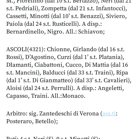
M., Fiorellino (dal 10 s.t. Bertazzo), Neri (dal 21
s.t. Pedriali), Zompetta (dal 21 s.t. Infantocci),
Cassetti, Minotti (dal 10’ s.t. Benazzi), Siviero,
Paiola (dal 24 s.t. Rusticelli). A disp.:
Bernardinello, Nigro.
All.: Schiavon;
ASCOLI(4321): Chionne, Girlando (dal 16 s.t.
Rossi), D’Agostino, Curzi (dal 1’ s.t. Platania),
DIamanti, Ciabattoni, Cucco, Di Mattia (dal 16
s.t. Mancini), Balducci (dal 33 s.t. Traini), Ripa
(dal 1’ s.t. Di Gianmatteo) (dal 33’ s.t. Cavalieri),
Aloisi (dal 24 s.t. Perrulli). A disp.: Angeletti,
Capasso, Traini. All.:Monaco.
Arbitro: sig. Zantedeschi di Verona (
ass.ti
:
Posteraro, Betello);