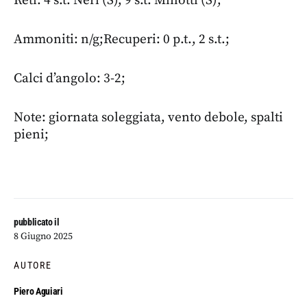
Reti: 4 s.t. Neri (S), 9 s.t. Minotti (S);
Ammoniti: n/g;Recuperi: 0 p.t., 2 s.t.;
Calci d’angolo: 3-2;
Note: giornata soleggiata, vento debole, spalti
pieni;
pubblicato il
8 Giugno 2025
AUTORE
Piero Aguiari