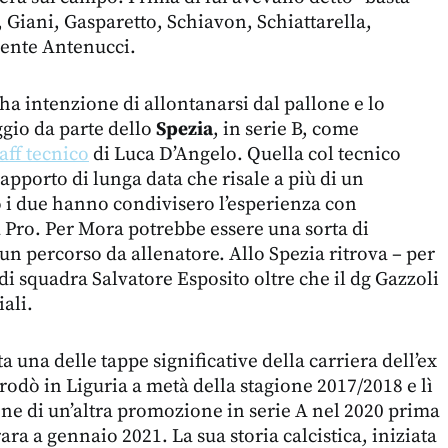
, Giani, Gasparetto, Schiavon, Schiattarella,
ente Antenucci.
ha intenzione di allontanarsi dal pallone e lo
ggio da parte dello
Spezia
, in serie B, come
aff tecnico
di Luca D’Angelo. Quella col tecnico
rapporto di lunga data che risale a più di un
 i due hanno condivisero l’esperienza con
a Pro. Per Mora potrebbe essere una sorta di
un percorso da allenatore. Allo Spezia ritrova – per
di squadra Salvatore Esposito oltre che il dg Gazzoli
iali.
 una delle tappe significative della carriera dell’ex
odò in Liguria a metà della stagione 2017/2018 e lì
ione di un’altra promozione in serie A nel 2020 prima
ara a gennaio 2021. La sua storia calcistica, iniziata