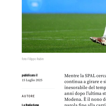
foto Filippo Rubin
Mentre la SPAL cerca
pubblicato il
15 Luglio 2025
continua a girare e s
inesorabile del tem
anni dopo l’ultima st
AUTORE
Modena. È il nono deg
parola fine alla carr
La Redazione