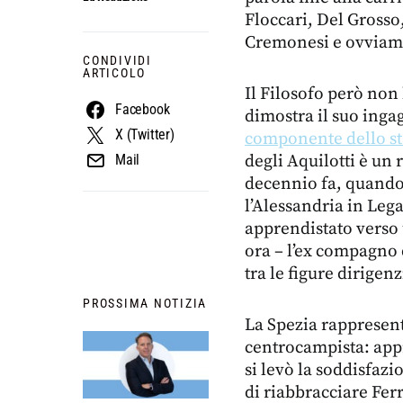
Floccari, Del Grosso
Cremonesi e ovviam
CONDIVIDI
ARTICOLO
Il Filosofo però non 
Facebook
dimostra il suo inga
X (Twitter)
componente dello st
degli Aquilotti è un 
Mail
decennio fa, quando
l’Alessandria in Leg
apprendistato verso 
ora – l’ex compagno 
tra le figure dirigenz
PROSSIMA NOTIZIA
La Spezia rappresenta
centrocampista: appr
si levò la soddisfaz
di riabbracciare Ferr