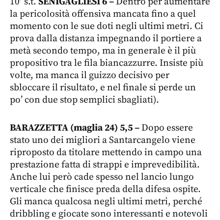
10′ s.t.
SENIGAGLIESI 6 –
Dentro per aumentare
la pericolosità offensiva mancata fino a quel
momento con le sue doti negli ultimi metri. Ci
prova dalla distanza impegnando il portiere a
metà secondo tempo, ma in generale è il più
propositivo tra le fila biancazzurre. Insiste più
volte, ma manca il guizzo decisivo per
sbloccare il risultato, e nel finale si perde un
po’ con due stop semplici sbagliati).
BARAZZETTA (maglia 24) 5,5 –
Dopo essere
stato uno dei migliori a Santarcangelo viene
riproposto da titolare mettendo in campo una
prestazione fatta di strappi e imprevedibilità.
Anche lui però cade spesso nel lancio lungo
verticale che finisce preda della difesa ospite.
Gli manca qualcosa negli ultimi metri, perché
dribbling e giocate sono interessanti e notevoli