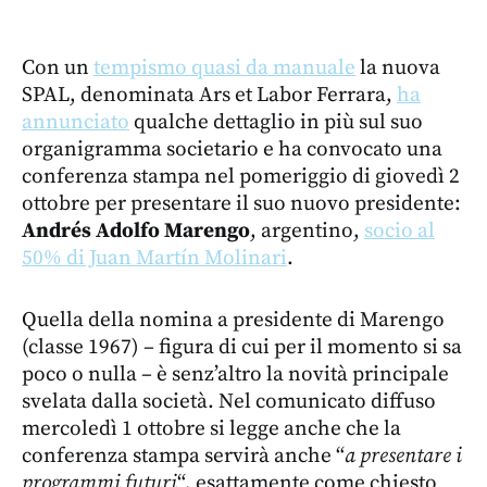
Con un
tempismo quasi da manuale
la nuova
SPAL, denominata Ars et Labor Ferrara,
ha
annunciato
qualche dettaglio in più sul suo
organigramma societario e ha convocato una
conferenza stampa nel pomeriggio di giovedì 2
ottobre per presentare il suo nuovo presidente:
Andrés Adolfo Marengo
, argentino,
socio al
50% di Juan Martín Molinari
.
Quella della nomina a presidente di Marengo
(classe 1967) – figura di cui per il momento si sa
poco o nulla – è senz’altro la novità principale
svelata dalla società. Nel comunicato diffuso
mercoledì 1 ottobre si legge anche che la
conferenza stampa servirà anche “
a presentare i
programmi futuri
“, esattamente come chiesto