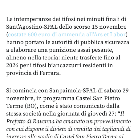
Le intemperanze dei tifosi nei minuti finali di
Sant’Agostino-SPAL dello scorso 15 novembre
(
costate 600 euro di ammenda all’Ars et Labor
)
hanno portato le autorità di pubblica sicurezza
a elaborare una punizione assai pesante,
almeno nella teoria: niente trasferte fino al
2026 per i tifosi biancazzurri residenti in
provincia di Ferrara.
Si comincia con Sanpaimola-SPAL di sabato 29
novembre, in programma Castel San Pietro
Terme (BO), come è stato comunicato dalla
stessa società nella giornata di giovedì 27: “
Il
Prefetto di Ravenna ha emanato un provvedimento
con cui dispone il divieto di vendita dei tagliandi di
ingresso allo stadio di Castel San Pietro Terme ai