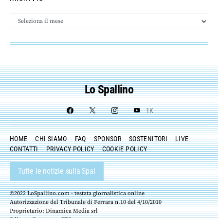
Archivio
Lo Spallino
1K
HOME
CHI SIAMO
FAQ
SPONSOR
SOSTENITORI
LIVE
CONTATTI
PRIVACY POLICY
COOKIE POLICY
Tutte le notizie sulla Spal
©2022 LoSpallino.com - testata giornalistica online
Autorizzazione del Tribunale di Ferrara n.10 del 4/10/2010
Proprietario: Dinamica Media srl