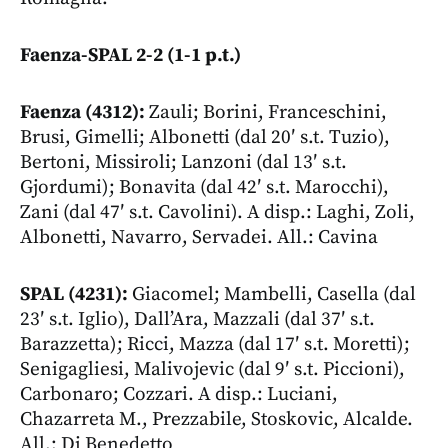
Faenza-SPAL 2-2 (1-1 p.t.)
Faenza (4312):
Zauli; Borini, Franceschini,
Brusi, Gimelli; Albonetti (dal 20′ s.t. Tuzio),
Bertoni, Missiroli; Lanzoni (dal 13′ s.t.
Gjordumi); Bonavita (dal 42′ s.t. Marocchi),
Zani (dal 47′ s.t. Cavolini). A disp.: Laghi, Zoli,
Albonetti, Navarro, Servadei. All.: Cavina
SPAL (4231):
Giacomel; Mambelli, Casella (dal
23′ s.t. Iglio), Dall’Ara, Mazzali (dal 37′ s.t.
Barazzetta); Ricci, Mazza (dal 17′ s.t. Moretti);
Senigagliesi, Malivojevic (dal 9′ s.t. Piccioni),
Carbonaro; Cozzari. A disp.: Luciani,
Chazarreta M., Prezzabile, Stoskovic, Alcalde.
All.: Di Benedetto