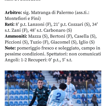
Arbitro:
sig. Matranga di Palermo (ass.ti.:
Montefiori e Fini)
Reti
:
8′ p.t. Lanzoni (F), 21′ p.t. Cozzari (S), 34′
s.t. Zani (F), 48′ s.t. Carbonaro (S)
Ammoniti:
Mazza (S), Bertoni (F), Casella (S),
Piccioni (S), Tuzio (F), Giacomel (S), Iglio (S)
Note
:
pomeriggio fresco e soleggiato, campo in
pessime condizioni. Spettatori: non comunicati
Angoli: 1-2 Recuperi: 0′ p.t., 5′ s.t.