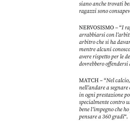
siano anche trovati b
ragazzi sono consapevo
NERVOSISMO – “
I r
arrabbiarsi con l’arbi
arbitro che si ha dava
mentre alcuni conoscon
avere rispetto per le d
dovrebbero offendersi 
MATCH – “
Nel calcio
nell’andare a segnare
in ogni prestazione po
specialmente contro un
bene l’impegno che ho 
pensare a 360 gradi
“.