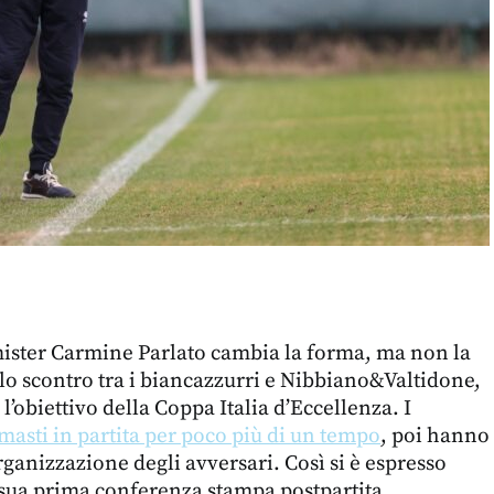
ister Carmine Parlato cambia la forma, ma non la
lo scontro tra i biancazzurri e Nibbiano&Valtidone,
l’obiettivo della Coppa Italia d’Eccellenza. I
masti in partita per poco più di un tempo
, poi hanno
rganizzazione degli avversari. Così si è espresso
 sua prima conferenza stampa postpartita.