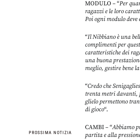
MODULO – “
Per quan
ragazzi e le loro cara
Poi ogni modulo deve e
“
Il Nibbiano è una bel
complimenti per questi 
caratteristiche dei rag
una buona prestazione
meglio, gestire bene la
“
Credo che Senigagliesi
trenta metri davanti, 
glielo permettono tra
di gioco
“.
CAMBI – “
Abbiamo pro
PROSSIMA NOTIZIA
partita e alla pressio