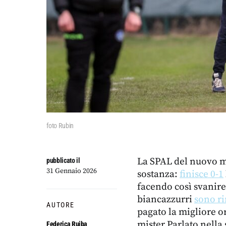
foto Rubin
La SPAL del nuovo m
pubblicato il
31 Gennaio 2026
sostanza:
finisce 0-1
facendo così svanire 
biancazzurri
sono ri
AUTORE
pagato la migliore o
mister Parlato nella
Federica Ruiba