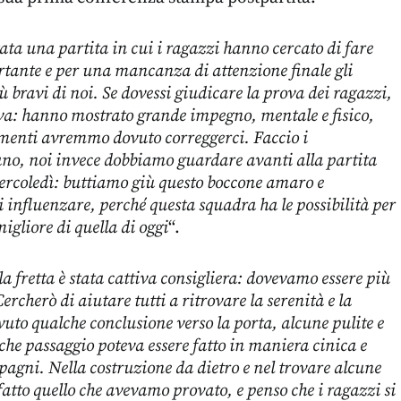
tata una partita in cui i ragazzi hanno cercato di fare
rtante
e per una mancanza di attenzione finale gli
ù bravi di noi. Se dovessi giudicare la prova dei ragazzi,
tiva: hanno mostrato grande impegno, mentale e fisico,
menti avremmo dovuto correggerci. Faccio i
no, noi invece dobbiamo guardare avanti alla partita
rcoledì: buttiamo giù questo boccone amaro e
 influenzare, perché questa squadra ha le possibilità per
igliore di quella di oggi
“.
a fretta è stata cattiva consigliera: dovevamo essere più
ercherò di aiutare tutti a ritrovare la serenità e la
uto qualche conclusione verso la porta, alcune pulite e
che passaggio poteva essere fatto in maniera cinica e
agni. Nella costruzione da dietro e nel trovare alcune
atto quello che avevamo provato, e penso che i ragazzi si