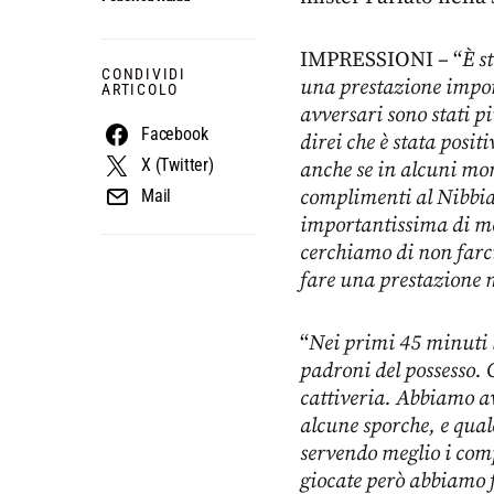
IMPRESSIONI – “
È s
CONDIVIDI
una prestazione impo
ARTICOLO
avversari sono stati pi
Facebook
direi che è stata posi
X (Twitter)
anche se in alcuni mo
complimenti al Nibbia
Mail
importantissima di me
cerchiamo di non farci
fare una prestazione m
“
Nei primi 45 minuti l
padroni del possesso. C
cattiveria. Abbiamo av
alcune sporche, e qual
servendo meglio i comp
giocate però abbiamo f