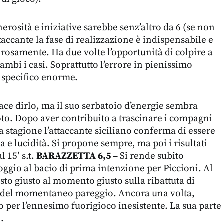
nerosità e iniziative sarebbe senz’altro da 6 (se non
taccante la fase di realizzazione è indispensabile e
osamente. Ha due volte l’opportunità di colpire a
trambi i casi. Soprattutto l’errore in pienissimo
 specifico enorme.
ace dirlo, ma il suo serbatoio d’energie sembra
to. Dopo aver contribuito a trascinare i compagni
a stagione l’attaccante siciliano conferma di essere
za e lucidità. Si propone sempre, ma poi i risultati
l 15′ s.t.
BARAZZETTA 6,5 –
Si rende subito
oggio al bacio di prima intenzione per Piccioni. Al
posto giusto al momento giusto sulla ribattuta di
ol del momentaneo pareggio. Ancora una volta,
to per l’ennesimo fuorigioco inesistente. La sua parte
.