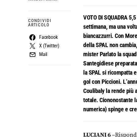
VOTO DI SQUADRA 5,5 – 
CONDIVIDI
ARTICOLO
settimana, ma una volt
biancazzurri. Con Morett
Facebook
della SPAL non cambia, 
X (Twitter)
mister Parlato la squa
Mail
Santegidiese preparata 
la SPAL si ricompatta e 
gol con Piccioni. L’annu
Coulibaly la rende più a
totale. Ciononostante l
numerica) spinge e cre
LUCIANI 6
–Risponde