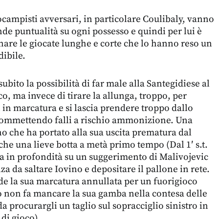
ocampisti avversari, in particolare Coulibaly, vanno
de puntualità su ogni possesso e quindi per lui è
nare le giocate lunghe e corte che lo hanno reso un
ibile.
ubito la possibilità di far male alla Santegidiese al
o, ma invece di tirare la allunga, troppo, per
i in marcatura e si lascia prendere troppo dallo
 commettendo falli a rischio ammonizione. Una
no che ha portato alla sua uscita prematura dal
e una lieve botta a metà primo tempo (Dal 1′ s.t.
ia in profondità su un suggerimento di Malivojevic
a da saltare Iovino e depositare il pallone in rete.
 la sua marcatura annullata per un fuorigioco
to non fa mancare la sua gamba nella contesa delle
da procurargli un taglio sul sopracciglio sinistro in
 di gioco).