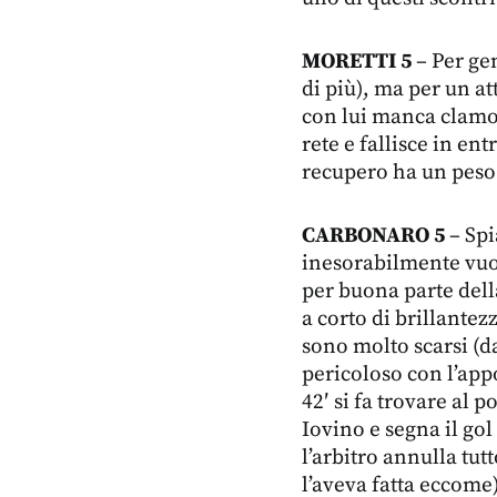
MORETTI 5
– Per ge
di più), ma per un at
con lui manca clamor
rete e fallisce in en
recupero ha un peso
CARBONARO 5
– Spi
inesorabilmente vuo
per buona parte dell
a corto di brillantez
sono molto scarsi (da
pericoloso con l’app
42′ si fa trovare al 
Iovino e segna il g
l’arbitro annulla tut
l’aveva fatta eccome)