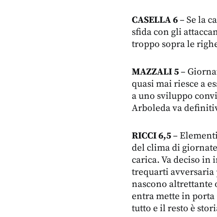
CASELLA 6
– Se la c
sfida con gli attacc
troppo sopra le righ
MAZZALI 5
– Giorna
quasi mai riesce a es
a uno sviluppo convi
Arboleda va definiti
RICCI 6,5
– Elementi
del clima di giornat
carica. Va deciso in 
trequarti avversaria
nascono altrettante o
entra mette in porta 
tutto e il resto è sto