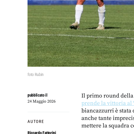
foto Rubin
Il primo round della
pubblicato il
24 Maggio 2026
prende la vittoria a
biancazzurri è stata 
anche tante imprecis
AUTORE
mettere la squadra co
Riccardo Fattorini