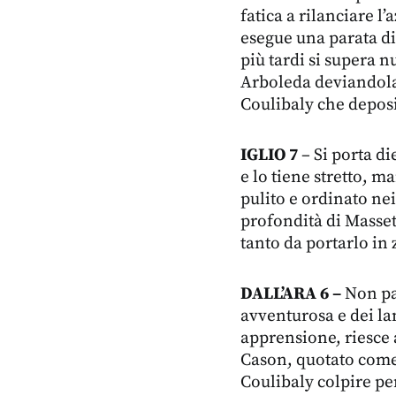
fatica a rilanciare l
esegue una parata di
più tardi si supera 
Arboleda deviandola 
Coulibaly che deposi
IGLIO 7
– Si porta di
e lo tiene stretto, 
pulito e ordinato ne
profondità di Massett
tanto da portarlo in 
DALL’ARA 6 –
Non pa
avventurosa e dei l
apprensione, riesce a
Cason, quotato come
Coulibaly colpire per