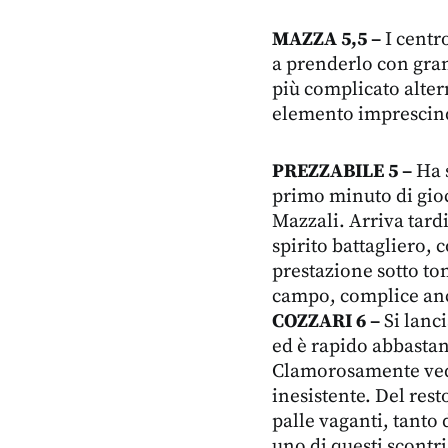
MAZZA 5,5 –
I centr
a prenderlo con gran
più complicato alter
elemento imprescind
PREZZABILE 5 –
Ha s
primo minuto di gioc
Mazzali. Arriva tard
spirito battagliero,
prestazione sotto to
campo, complice anch
COZZARI 6 –
Si lanc
ed è rapido abbastanz
Clamorosamente vede
inesistente. Del res
palle vaganti, tanto 
uno di questi scontri