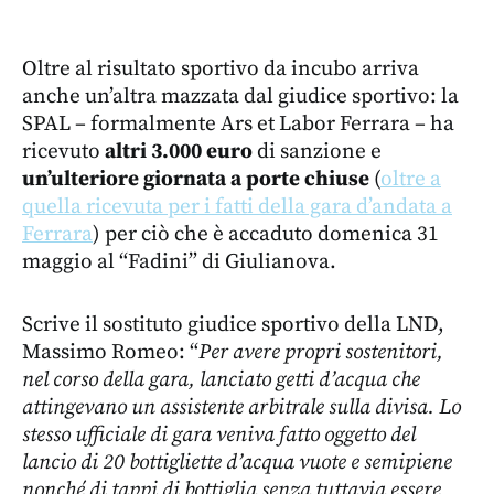
Oltre al risultato sportivo da incubo arriva
anche un’altra mazzata dal giudice sportivo: la
SPAL – formalmente Ars et Labor Ferrara – ha
ricevuto
altri 3.000 euro
di sanzione e
un’ulteriore giornata a porte chiuse
(
oltre a
quella ricevuta per i fatti della gara d’andata a
Ferrara
) per ciò che è accaduto domenica 31
maggio al “Fadini” di Giulianova.
Scrive il sostituto giudice sportivo della LND,
Massimo Romeo: “
Per avere propri sostenitori,
nel corso della gara, lanciato getti d’acqua che
attingevano un assistente arbitrale sulla divisa. Lo
stesso ufficiale di gara veniva fatto oggetto del
lancio di 20 bottigliette d’acqua vuote e semipiene
nonché di tappi di bottiglia senza tuttavia essere