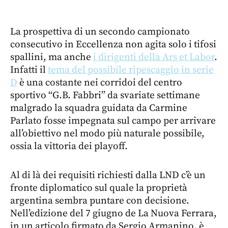
La prospettiva di un secondo campionato
consecutivo in Eccellenza non agita solo i tifosi
spallini, ma anche
i dirigenti della Ars et Labor
.
Infatti il
tema del possibile ripescaggio in serie
D
è una costante nei corridoi del centro
sportivo “G.B. Fabbri” da svariate settimane
malgrado la squadra guidata da Carmine
Parlato fosse impegnata sul campo per arrivare
all’obiettivo nel modo più naturale possibile,
ossia la vittoria dei playoff.
Al di là dei requisiti richiesti dalla LND c’è un
fronte diplomatico sul quale la proprietà
argentina sembra puntare con decisione.
Nell’edizione del 7 giugno de La Nuova Ferrara,
in un articolo firmato da Sergio Armanino, è