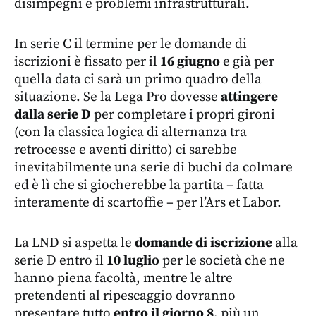
disimpegni e problemi infrastrutturali.
In serie C il termine per le domande di
iscrizioni è fissato per il
16 giugno
e già per
quella data ci sarà un primo quadro della
situazione. Se la Lega Pro dovesse
attingere
dalla serie D
per completare i propri gironi
(con la classica logica di alternanza tra
retrocesse e aventi diritto) ci sarebbe
inevitabilmente una serie di buchi da colmare
ed è lì che si giocherebbe la partita – fatta
interamente di scartoffie – per l’Ars et Labor.
La LND si aspetta le
domande di iscrizione
alla
serie D entro il
10 luglio
per le società che ne
hanno piena facoltà, mentre le altre
pretendenti al ripescaggio dovranno
presentare tutto
entro il giorno 8
, più un