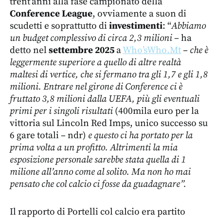
trent’anni alla fase campionato della
Conference League
, ovviamente a suon di
scudetti e soprattutto di
investimenti
: “
Abbiamo
un budget complessivo di circa 2,3 milioni
– ha
detto nel
settembre 2025
a
Who’sWho.Mt
–
che è
leggermente superiore a quello di altre realtà
maltesi di vertice, che si fermano tra gli 1,7 e gli 1,8
milioni. Entrare nel girone di Conference ci è
fruttato 3,8 milioni dalla UEFA, più gli eventuali
primi per i singoli risultati
(400mila euro per la
vittoria sul Lincoln Red Imps, unico successo su
6 gare totali – ndr)
e questo ci ha portato per la
prima volta a un profitto. Altrimenti la mia
esposizione personale sarebbe stata quella di 1
milione all’anno come al solito. Ma non ho mai
pensato che col calcio ci fosse da guadagnare”.
Il rapporto di Portelli col calcio era partito