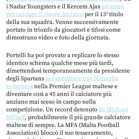
i Nadur Youngsters e il Kercem Ajax
ed entrò
per calciare il rigore decisivo
per il 13° titolo
della sua squadra. Venne successivamente
portato in trionfo da giocatori e tifosi come
dimostrano video e foto della giornata.
Portelli ha poi provato a replicare lo stesso
identico schema qualche mese più tardi,
dimettendosi temporaneamente da presidente
degli Spartans
per debuttare con la maglia
rossonera
nella Premier League maltese e
diventare così a 45 anni il calciatore più
anziano mai sceso in campo nella
competizione. Un record detenuto
da Michael
Mifsud
, probabilmente il più grande calciatore
maltese di sempre. La MFA (Malta Football
Association) bloccò il suo tesseramento,