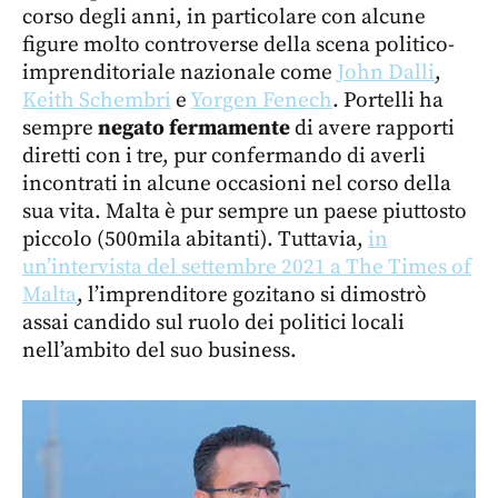
corso degli anni, in particolare con alcune
figure molto controverse della scena politico-
imprenditoriale nazionale come
John Dalli
,
Keith Schembri
e
Yorgen Fenech
. Portelli ha
sempre
negato fermamente
di avere rapporti
diretti con i tre, pur confermando di averli
incontrati in alcune occasioni nel corso della
sua vita. Malta è pur sempre un paese piuttosto
piccolo (500mila abitanti). Tuttavia,
in
un’intervista del settembre 2021 a The Times of
Malta
, l’imprenditore gozitano si dimostrò
assai candido sul ruolo dei politici locali
nell’ambito del suo business.