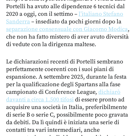
Portelli ha avuto alle dipendenze 6 tecnici dal
2020 a oggi, con il settimo –
l’italiano Stefano
Sanderra
– insediato da pochi giorni dopo la
separazione consensuale con Giacomo Modica
,
che non ha fatto mistero di aver avuto diversità
di vedute con la dirigenza maltese.
Le dichiarazioni recenti di Portelli sembrano
perfettamente coerenti con i suoi piani di
espansione. A settembre 2025, durante la festa
per la qualificazione degli Spartans alla fase
campionato di Conference League,
dichiarò
davanti a circa 1.500 tifosi
di essere pronto ad
acquisire una società in Italia, preferibilmente
di serie B o serie C, possibilmente poco gravata
da debiti. Da lì quindi è iniziata una serie di
contatti tra vari intermediari, anche