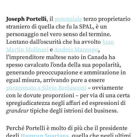
Joseph Portelli
, il
potenziale
terzo proprietario
straniero di quella che fu la SPAL, è un
personaggio nel vero senso del termine.
Lontano dall’oscurità che ha avvolto
Juan
Martin Molinari
e
Andrés Marengo
,
l’imprenditore maltese nato in Canada ha
spesso cavalcato l’onda della sua popolarità,
generando preoccupazione e ammirazione in
egual misura, arrivando pure a essere
paragonato a Silvio Berlusconi
– ovviamente
con le dovute proporzioni – per via di una certa
spregiudicatezza negli affari ed espressioni di
grandeur
tipiche degli istrioni del business.
Perché Portelli è molto di più che il presidente
degli
Hamrun Spartans
, quella che negli ultimi