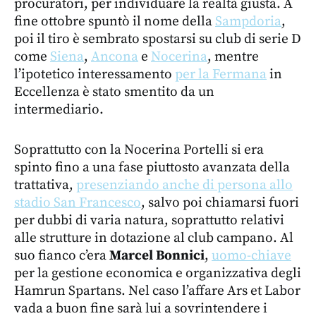
procuratori, per individuare la realtà giusta. A
fine ottobre spuntò il nome della
Sampdoria
,
poi il tiro è sembrato spostarsi su club di serie D
come
Siena
,
Ancona
e
Nocerina
, mentre
l’ipotetico interessamento
per la Fermana
in
Eccellenza è stato smentito da un
intermediario.
Soprattutto con la Nocerina Portelli si era
spinto fino a una fase piuttosto avanzata della
trattativa,
presenziando anche di persona allo
stadio San Francesco
, salvo poi chiamarsi fuori
per dubbi di varia natura, soprattutto relativi
alle strutture in dotazione al club campano. Al
suo fianco c’era
Marcel Bonnici
,
uomo-chiave
per la gestione economica e organizzativa degli
Hamrun Spartans. Nel caso l’affare Ars et Labor
vada a buon fine sarà lui a sovrintendere i