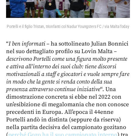
Portelli e il figlio Tristan, trionfanti col Nadur Youngsters FC / via MaltaToday
“
I ben informati
– ha sottolineato Julian Bonnici
nel suo dettagliato profilo su Lovin Malta –
descrivono Portelli come una figura molto presente
e attiva all’interno dei suoi club: tiene discorsi
motivazionali a staff e giocatori e vuole sempre fare
in modo che la gente si renda conto della sua
presenza attraverso continue iniziative
“. Una
dimostrazione concreta si ebbe nel 2022 con
un’esibizione di megalomania che non conosce
precedenti in Europa. All’epoca il 44enne
Portelli andò in distinta (seppure da riserva)
nella partita decisiva del campionato gozitano
(
perché Gozo ha il suo campionato interno
) tra