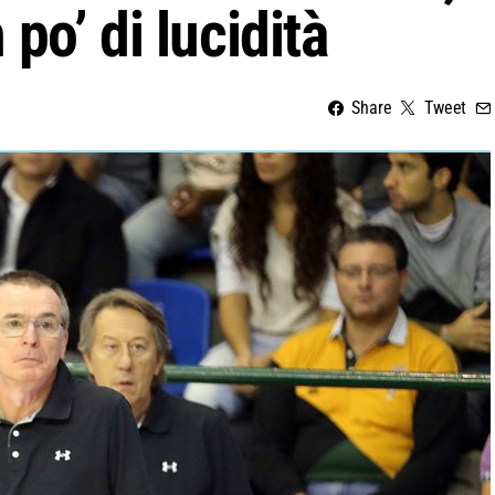
po’ di lucidità
Share
Tweet