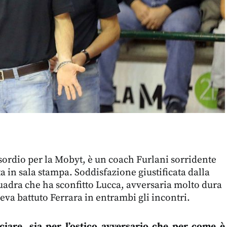
esordio per la Mobyt, è un coach Furlani sorridente
a in sala stampa. Soddisfazione giustificata dalla
uadra che ha sconfitto Lucca, avversaria molto dura
eva battuto Ferrara in entrambi gli incontri.
iare, sia per l’ostico avversario che per come è