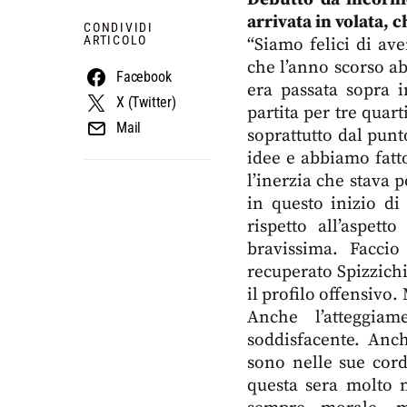
arrivata in volata, 
CONDIVIDI
ARTICOLO
“Siamo felici di av
che l’anno scorso a
Facebook
era passata sopra 
X (Twitter)
partita per tre quar
Mail
soprattutto dal punt
idee e abbiamo fatto
l’inerzia che stava 
in questo inizio di
rispetto all’aspett
bravissima. Facci
recuperato Spizzichi
il profilo offensivo.
Anche l’atteggia
soddisfacente. Anch
sono nelle sue cord
questa sera molto n