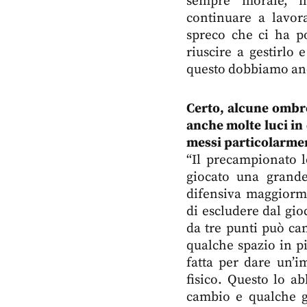
sempre morale, m
continuare a lavor
spreco che ci ha po
riuscire a gestirlo
questo dobbiamo anc
Certo, alcune ombre
anche molte luci in
messi particolarmen
“Il precampionato l
giocato una grande 
difensiva maggiorme
di escludere dal gio
da tre punti può cam
qualche spazio in pi
fatta per dare un’im
fisico. Questo lo ab
cambio e qualche g