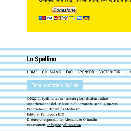
Sempre con l'idea di mantenere i contenuti ac
Lo Spallino
HOME
CHI SIAMO
FAQ
SPONSOR
SOSTENITORI
LI
Tutte le notizie sulla Spal
©2022 LoSpallino.com - testata giornalistica online
Autorizzazione del Tribunale di Ferrara n.10 del 4/10/2010
Proprietario: Dinamica Media srl
Editore: Pentagona ETS
Direttore responsabile: Alessandro Orlandin
Per contatti:
info@lospallino.com