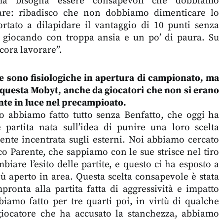
a bisogna essere consapevoli che dobbiamo
are: ribadisco che non dobbiamo dimenticare lo
rtato a dilapidare il vantaggio di 10 punti senza
 e giocando con troppa ansia e un po’ di paura. Su
ora lavorare”.
 sono fisiologiche in apertura di campionato, ma
 questa Mobyt, anche da giocatori che non si erano
te in luce nel precampioato.
o abbiamo fatto tutto senza Benfatto, che oggi ha
partita nata sull’idea di punire una loro scelta
nte incentrata sugli esterni. Noi abbiamo cercato
co Parente, che sappiamo con le sue strisce nel tiro
biare l’esito delle partite, e questo ci ha esposto a
ù aperto in area. Questa scelta consapevole è stata
pronta alla partita fatta di aggressività e impatto
biamo fatto per tre quarti poi, in virtù di qualche
iocatore che ha accusato la stanchezza, abbiamo