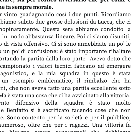
che fa sempre morale.
er vinto guadagnando così i due punti. Ricordiamo
bbiamo subito due grosse delusioni da Lucca, che ci
inopinatamente. Questa sera abbiamo condotto la
ti in modo abbastanza lineare. Poi ci siamo disuniti,
o di vista offensivo. Ci si sono annebbiate un po’ le
 un po’ di confusione: è stato importante ribaltare
portando la partita dalla loro parte. Avevo detto che
 campionato i valori tecnici faticano ad emergere
o agonistico, e la mia squadra in questo è stata
o un esempio emblematico, il rimbalzo che ha
ni, che non aveva fatto una partita eccellente sotto
 Ma è stata una cosa che ci ha avvicinato alla vittoria.
mento difensivo della squadra è stato molto
e Benfatto si è sacrificato facendo cose che non
e. Sono contento per la società e per il pubblico,
umeroso, oltre che per i ragazzi. Una vittoria fa