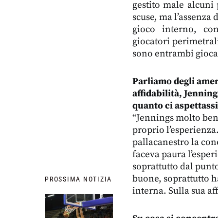
gestito male alcuni
scuse, ma l’assenza d
gioco interno, co
giocatori perimetral
sono entrambi gioca
Parliamo degli amer
affidabilità, Jennin
quanto ci aspettass
“Jennings molto bene 
proprio l’esperienza
pallacanestro la con
faceva paura l’esperi
soprattutto dal punto
buone, soprattutto ha
PROSSIMA NOTIZIA
interna. Sulla sua af