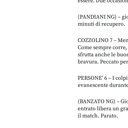
essere. Due occasioni
(PANDIANI NG) – gio
minuti di recupero.
COZZOLINO 7 – Meno 
Come sempre corre, l
sfrutta anche le buon
bravura. Peccato per
PERSONE’ 6 – I colpi
evanescente durante 
(BANZATO NG) – Gioc
entrato libera un gra
il match. Parato.