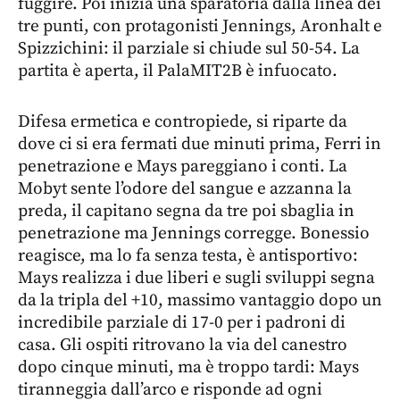
fuggire. Poi inizia una sparatoria dalla linea dei
tre punti, con protagonisti Jennings, Aronhalt e
Spizzichini: il parziale si chiude sul 50-54. La
partita è aperta, il PalaMIT2B è infuocato.
Difesa ermetica e contropiede, si riparte da
dove ci si era fermati due minuti prima, Ferri in
penetrazione e Mays pareggiano i conti. La
Mobyt sente l’odore del sangue e azzanna la
preda, il capitano segna da tre poi sbaglia in
penetrazione ma Jennings corregge. Bonessio
reagisce, ma lo fa senza testa, è antisportivo:
Mays realizza i due liberi e sugli sviluppi segna
da la tripla del +10, massimo vantaggio dopo un
incredibile parziale di 17-0 per i padroni di
casa. Gli ospiti ritrovano la via del canestro
dopo cinque minuti, ma è troppo tardi: Mays
tiranneggia dall’arco e risponde ad ogni