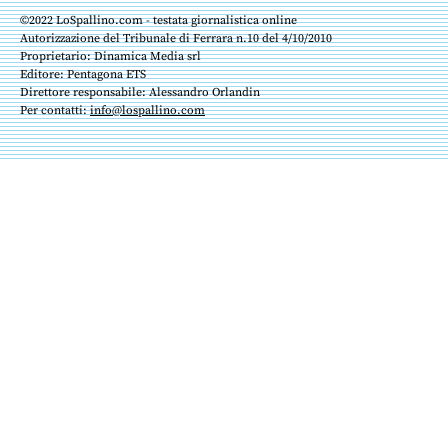
©2022 LoSpallino.com - testata giornalistica online
Autorizzazione del Tribunale di Ferrara n.10 del 4/10/2010
Proprietario: Dinamica Media srl
Editore: Pentagona ETS
Direttore responsabile: Alessandro Orlandin
Per contatti:
info@lospallino.com