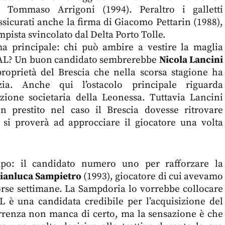
 Tommaso Arrigoni (1994). Peraltro i galletti
sicurati anche la firma di Giacomo Pettarin (1988),
pista svincolato dal Delta Porto Tolle.
a principale: chi può ambire a vestire la maglia
PAL? Un buon candidato sembrerebbe
Nicola Lancini
proprietà del Brescia che nella scorsa stagione ha
ia. Anche qui l’ostacolo principale riguarda
uazione societaria della Leonessa. Tuttavia Lancini
n prestito nel caso il Brescia dovesse ritrovare
ti si proverà ad approcciare il giocatore una volta
mpo: il candidato numero uno per rafforzare la
ianluca Sampietro
(1993), giocatore di cui avevamo
corse settimane. La Sampdoria lo vorrebbe collocare
AL è una candidata credibile per l’acquisizione del
rrenza non manca di certo, ma la sensazione è che