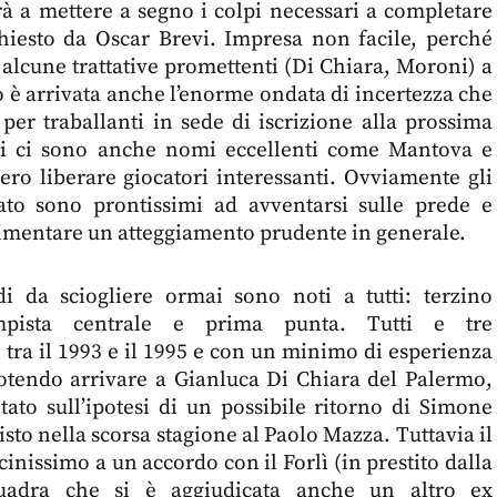
à a mettere a segno i colpi necessari a completare
chiesto da Oscar Brevi. Impresa non facile, perché
 alcune trattative promettenti (Di Chiara, Moroni) a
 è arrivata anche l’enorme ondata di incertezza che
 per traballanti in sede di iscrizione alla prossima
ti ci sono anche nomi eccellenti come Mantova e
ro liberare giocatori interessanti. Ovviamente gli
ato sono prontissimi ad avventarsi sulle prede e
limentare un atteggiamento prudente in generale.
i da sciogliere ormai sono noti a tutti: terzino
ampista centrale e prima punta. Tutti e tre
 tra il 1993 e il 1995 e con un minimo di esperienza
otendo arrivare a Gianluca Di Chiara del Palermo,
tato sull’ipotesi di un possibile ritorno di Simone
isto nella scorsa stagione al Paolo Mazza. Tuttavia il
inissimo a un accordo con il Forlì (in prestito dalla
squadra che si è aggiudicata anche un altro ex