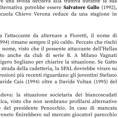
e una svolta decisiva alla trattiva durante la sua
’alternativa potrebbe essere
Salvatore Gallo
(1992),
scuola Chievo Verona reduce da una stagione in
 l’attaccante da alternare a Fioretti, il nome di
994) rimane sempre il più caldo. Peccato che rischi
 nome, visto che il possente attaccante dell’Hellas
ato anche da club di serie B. A Milano Vagnati
ligero Sogliano per chiarire la situazione. Se Gatto
strada della cadetteria, la SPAL dovrebbe virare su
crezioni più recenti riguardano gli juventini Stefano
vide Cais (1994) oltre a Davide Voltan (1995) del
dova: la situazione societaria dei biancoscudati
ica, visto che non sembrano profilarsi alternative
ne del presidente Penocchio. In caso di mancata
 veneto finirebbero sul mercato giocatori parecchio