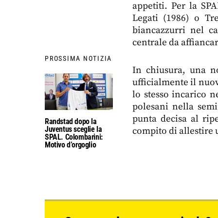
appetiti. Per la SPA
Legati (1986) o Tr
biancazzurri nel ca
centrale da affianca
PROSSIMA NOTIZIA
In chiusura, una n
ufficialmente il nuov
lo stesso incarico 
polesani nella semi
punta decisa al rip
Randstad dopo la
Juventus sceglie la
compito di allestire 
SPAL. Colombarini:
Motivo d’orgoglio