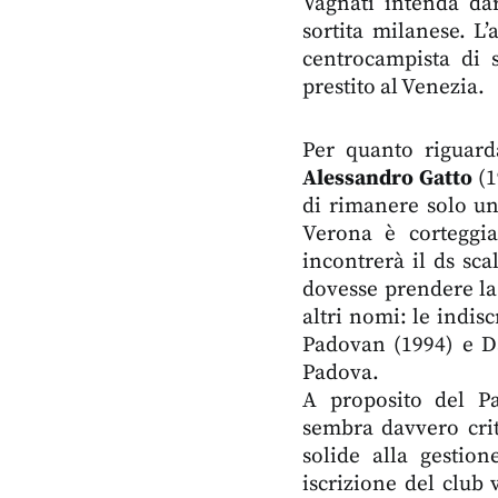
Vagnati intenda dar
sortita milanese. L
centrocampista di 
prestito al Venezia.
Per quanto riguarda
Alessandro Gatto
(1
di rimanere solo un
Verona è corteggi
incontrerà il ds sca
dovesse prendere la 
altri nomi: le indis
Padovan (1994) e Da
Padova.
A proposito del Pa
sembra davvero crit
solide alla gestio
iscrizione del club