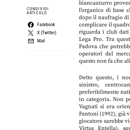
biancazzurro prover
CONDIVIDI
l’organico di base 
ARTICOLO
dopo il naufragio di
complicare il quadro
Facebook
riguarda i club dati
X (Twitter)
Lega Pro. Tra ques
Mail
Padova che potrebbe
operatori del merc
questo non fa che a
Detto questo, i nod
sinistro, centroc
preferibilmente nati
in categoria. Non p
Vagnati si era orien
Fantoni (1992), già v
giocatore sarebbe vic
Virtus Entella), 