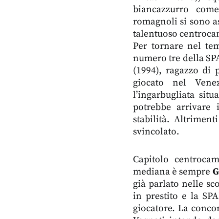
biancazzurro come
romagnoli si sono as
talentuoso centrocam
Per tornare nel tem
numero tre della S
(1994), ragazzo di 
giocato nel Venez
l’ingarbugliata sit
potrebbe arrivare i
stabilità. Altrimen
svincolato.
Capitolo centroca
mediana è sempre
G
già parlato nelle s
in prestito e la SP
giocatore. La conco