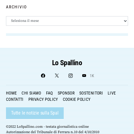
ARCHIVIO
Archivio
Lo Spallino
1K
HOME
CHI SIAMO
FAQ
SPONSOR
SOSTENITORI
LIVE
CONTATTI
PRIVACY POLICY
COOKIE POLICY
Tutte le notizie sulla Spal
©2022 LoSpallino.com - testata giornalistica online
Autorizzazione del Tribunale di Ferrara n.10 del 4/10/2010