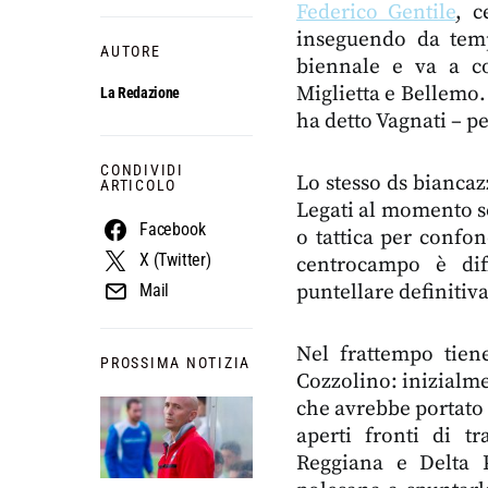
Federico Gentile
, c
inseguendo da temp
AUTORE
biennale e va a co
Miglietta e Bellemo.
La Redazione
ha detto Vagnati – pe
CONDIVIDI
Lo stesso ds biancaz
ARTICOLO
Legati al momento so
Facebook
o tattica per confo
X (Twitter)
centrocampo è dif
puntellare definitiv
Mail
Nel frattempo tien
PROSSIMA NOTIZIA
Cozzolino: inizialme
che avrebbe portato 
aperti fronti di tr
Reggiana e Delta P