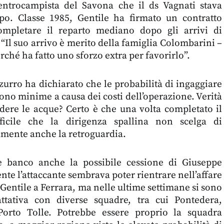
entrocampista del Savona che il ds Vagnati stava
o. Classe 1985, Gentile ha firmato un contratto
mpletare il reparto mediano dopo gli arrivi di
 “Il suo arrivo è merito della famiglia Colombarini –
rché ha fatto uno sforzo extra per favorirlo”.
zurro ha dichiarato che le probabilità di ingaggiare
no minime a causa dei costi dell’operazione. Verità
ndere le acque? Certo è che una volta completato il
ficile che la dirigenza spallina non scelga di
amente anche la retroguardia.
e banco anche la possibile cessione di Giuseppe
nte l’attaccante sembrava poter rientrare nell’affare
Gentile a Ferrara, ma nelle ultime settimane si sono
attativa con diverse squadre, tra cui Pontedera,
orto Tolle. Potrebbe essere proprio la squadra