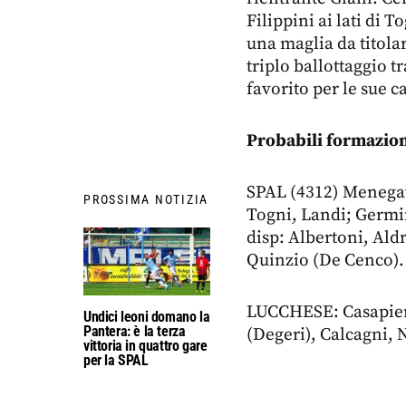
Filippini ai lati di T
una maglia da titola
triplo ballottaggio t
favorito per le sue c
Probabili formazion
SPAL (4312) Menegatt
PROSSIMA NOTIZIA
Togni, Landi; Germin
disp: Albertoni, Ald
Quinzio (De Cenco).
LUCCHESE: Casapieri,
Undici leoni domano la
Pantera: è la terza
(Degeri), Calcagni, N
vittoria in quattro gare
per la SPAL