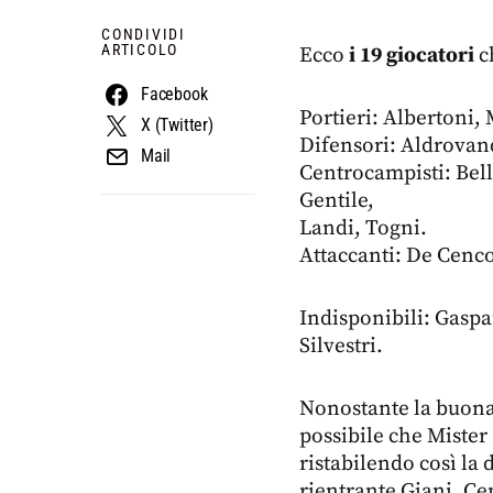
CONDIVIDI
ARTICOLO
Ecco
i 19 giocatori
c
Facebook
Portieri: Albertoni,
X (Twitter)
Difensori: Aldrovand
Mail
Centrocampisti: Bell
Gentile,
Landi, Togni.
Attaccanti: De Cenco,
Indisponibili: Gaspar
Silvestri.
Nonostante la buona 
possibile che Mister 
ristabilendo così la
rientrante Giani. C