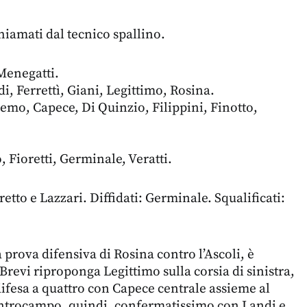
hiamati dal tecnico spallino.
 Menegatti.
i, Ferrettì, Giani, Legittimo, Rosina.
emo, Capece, Di Quinzio, Filippini, Finotto,
 Fioretti, Germinale, Veratti.
etto e Lazzari. Diffidati: Germinale. Squalificati:
prova difensiva di Rosina contro l’Ascoli, è
Brevi riproponga Legittimo sulla corsia di sinistra,
 difesa a quattro con Capece centrale assieme al
entrocampo, quindi, confermatissimo con Landi e