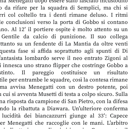
ina Menegatti dopo essere stato lasciato incustodito
o da rifare per la squadra di Semplici, ma chi si
rri col coltello tra i denti rimane deluso. I ritmi
e conclusioni verso la porta di Gobbo si contano
no. Al 12′ il portiere ospite è molto attento su un
 Gentile da calcio di punizione. Il suo collega
ettanto su un fendente di La Mantia da oltre venti
uesta fase si affida soprattutto agli spunti di Di
 fantasista lombardo serve il neo entrato Zigoni al
 si innesca uno strano flipper che costringe Gobbo a
tinto. Il pareggio costituisce un risultato
ile per entrambe le squadre, così la contesa rimane
ima avvisa Menegatti con un destro potente, poi
 cui si avventa Musetti di testa a colpo sicuro. Sulla
una risposta da campione di San Pietro, con la difesa
ando la ribattuta a Diawara. Un’ulteriore conferma
lucidità dei biancazzurri giunge al 33′: Capece
er Menegatti che raccoglie con le mani. L’arbitro