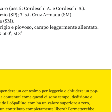
ro (ass.ti: Cordeschi A. e Cordeschi S.).
nzio (SP); 7′ s.t. Cruz Armada (SM).
 (SM).
igio e piovoso, campo leggermente allentato.
pt 0′, st 3′
spendere un centesimo per leggerlo o chiudere un pop-
 a contenuti come questi ci sono tempo, dedizione e
ne de LoSpallino.com ha un valore superiore a zero,
re un contributo completamente libero? Permetterebbe