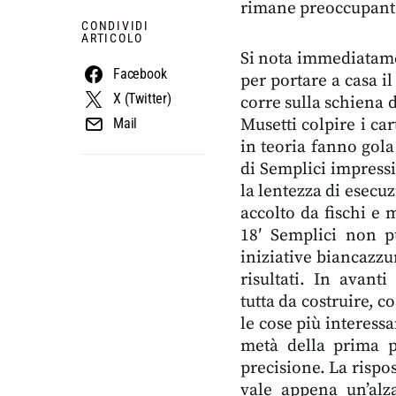
rimane preoccupant
CONDIVIDI
ARTICOLO
Si nota immediatame
Facebook
per portare a casa il
X (Twitter)
corre sulla schiena d
Musetti colpire i car
Mail
in teoria fanno gol
di Semplici impress
la lentezza di esecu
accolto da fischi e 
18′ Semplici non pu
iniziative biancazzu
risultati. In avanti
tutta da costruire, c
le cose più interessa
metà della prima p
precisione. La rispos
vale appena un’alza