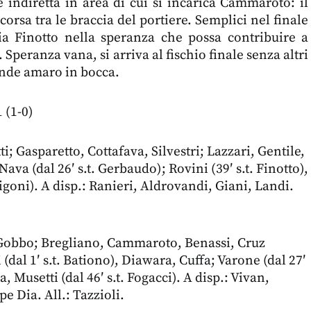
 indiretta in area di cui si incarica Cammaroto: il
corsa tra le braccia del portiere. Semplici nel finale
a Finotto nella speranza che possa contribuire a
. Speranza vana, si arriva al fischio finale senza altri
ande amaro in bocca.
 (1-0)
; Gasparetto, Cottafava, Silvestri; Lazzari, Gentile,
ava (dal 26′ s.t. Gerbaudo); Rovini (39′ s.t. Finotto),
 Zigoni). A disp.: Ranieri, Aldrovandi, Giani, Landi.
Gobbo; Bregliano, Cammaroto, Benassi, Cruz
dal 1′ s.t. Bationo), Diawara, Cuffa; Varone (dal 27′
a, Musetti (dal 46′ s.t. Fogacci). A disp.: Vivan,
pe Dia. All.: Tazzioli.