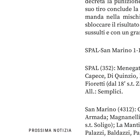
decreta la punizione
suo tiro conclude la 
manda nella mischi
sbloccare il risultato
sussulti e con un gr
SPAL-San Marino 1-1
SPAL (352): Menegatti
Capece, Di Quinzio, N
Fioretti (dal 18′ s.t.
All.: Semplici.
San Marino (4312): 
Armada; Magnanelli (
s.t. Soligo); La Manti
PROSSIMA NOTIZIA
Palazzi, Baldazzi, Pa