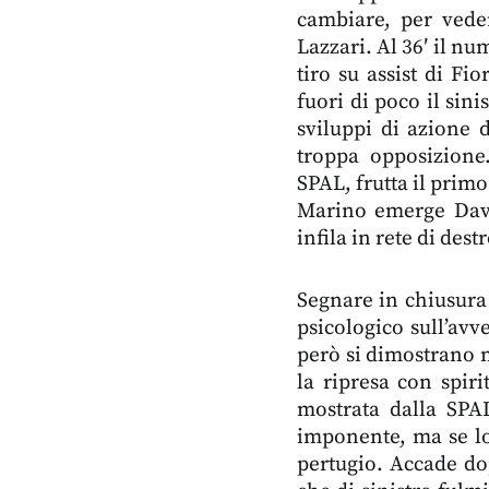
cambiare, per veder
Lazzari. Al 36′ il nu
tiro su assist di Fi
fuori di poco il sini
sviluppi di azione 
troppa opposizione
SPAL, frutta il primo
Marino emerge Davi
infila in rete di des
Segnare in chiusura
psicologico sull’avve
però si dimostrano 
la ripresa con spir
mostrata dalla SPA
imponente, ma se lo
pertugio. Accade do