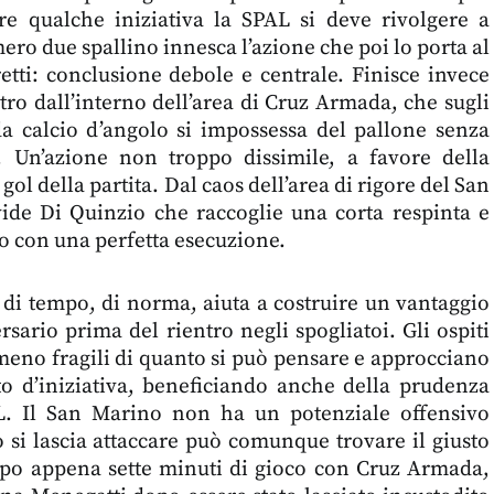
e qualche iniziativa la SPAL si deve rivolgere a
mero due spallino innesca l’azione che poi lo porta al
oretti: conclusione debole e centrale. Finisce invece
stro dall’interno dell’area di Cruz Armada, che sugli
da calcio d’angolo si impossessa del pallone senza
. Un’azione non troppo dissimile, a favore della
 gol della partita. Dal caos dell’area di rigore del San
de Di Quinzio che raccoglie una corta respinta e
tro con una perfetta esecuzione.
 di tempo, di norma, aiuta a costruire un vantaggio
rsario prima del rientro negli spogliatoi. Gli ospiti
meno fragili di quanto si può pensare e approcciano
ito d’iniziativa, beneficiando anche della prudenza
L. Il San Marino non ha un potenziale offensivo
 si lascia attaccare può comunque trovare il giusto
po appena sette minuti di gioco con Cruz Armada,