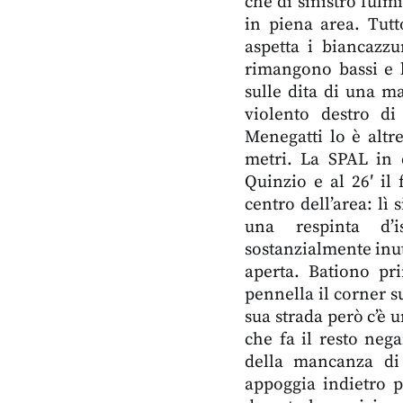
che di sinistro fulm
in piena area. Tutt
aspetta i biancazzu
rimangono bassi e l
sulle dita di una ma
violento destro di
Menegatti lo è altr
metri. La SPAL in q
Quinzio e al 26′ il
centro dell’area: lì
una respinta d’is
sostanzialmente inut
aperta. Bationo pr
pennella il corner su
sua strada però c’è 
che fa il resto neg
della mancanza di 
appoggia indietro p