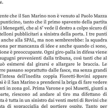
e.
nte che il San Marino non è venuto al Paolo Mazza
 punticino, tanto che il primo spavento della partita
i Menegatti, che al 6′ vede il destro a colpo sicuro di
telloni pubblicitari a sinistra della porta. I tre punti
a anche alla SPAL, ma non sembrerebbe: la squadra
iona per mancanza di idee e anche quando ci sono,
zione è preoccupante. Ogni giro-palla in difesa viene
mugugni provenienti dalla tribuna, così tanti che al
ò esimersi dal girarsi e allargare le braccia. Le
rre passano soprattutto dalle fasce, ma senza grandi
 l’intesa dell’inedita coppia Fioretti-Rovini appare
osì è il San Marino a prendersi la briga di fare vedere
nti in zona gol. Prima Varone e poi Musetti, giunti a
arte, riescono ad andare al tiro ma difettano di
ta è tutta in un sinistro dai venti metri di Rovini che
ta di sopracciglia del portiere ospite. Tanto per