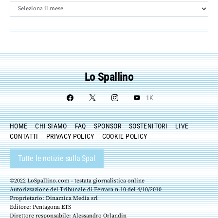
Archivio
Lo Spallino
1K
HOME
CHI SIAMO
FAQ
SPONSOR
SOSTENITORI
LIVE
CONTATTI
PRIVACY POLICY
COOKIE POLICY
Tutte le notizie sulla Spal
©2022 LoSpallino.com - testata giornalistica online
Autorizzazione del Tribunale di Ferrara n.10 del 4/10/2010
Proprietario: Dinamica Media srl
Editore: Pentagona ETS
Direttore responsabile: Alessandro Orlandin