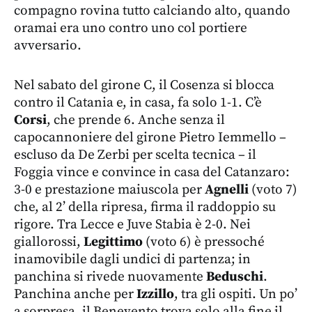
compagno rovina tutto calciando alto, quando
oramai era uno contro uno col portiere
avversario.
Nel sabato del girone C, il Cosenza si blocca
contro il Catania e, in casa, fa solo 1-1. C’è
Corsi
, che prende 6. Anche senza il
capocannoniere del girone Pietro Iemmello –
escluso da De Zerbi per scelta tecnica – il
Foggia vince e convince in casa del Catanzaro:
3-0 e prestazione maiuscola per
Agnelli
(voto 7)
che, al 2’ della ripresa, firma il raddoppio su
rigore. Tra Lecce e Juve Stabia è 2-0. Nei
giallorossi,
Legittimo
(voto 6) è pressoché
inamovibile dagli undici di partenza; in
panchina si rivede nuovamente
Beduschi
.
Panchina anche per
Izzillo
, tra gli ospiti. Un po’
a sorpresa, il Benevento trova solo alla fine il