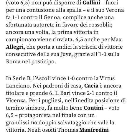
(voto 6,5) non può disporre di
Gollini
– fuori
per una contusione alla spalla – e il suo Verona
fa 1-1 contro il Genoa, complice anche una
sfortunata autorete in favore dei rossoblù;
ancora una volta, la prima vittoria in
campionato viene rinviata. 6,5 anche per Max
Allegri
, che porta a undici la striscia di vittorie
consecutive della sua Juve, grazie all’1-0 sulla
Roma nel posticipo.
In Serie B, l’Ascoli vince 1-0 contro la Virtus
Lanciano. Nei padroni di casa,
Cacia
è ancora
titolare e prende 6. Il Bari vince 2-1 contro il
Vicenza. Per i pugliesi, nell’inedita posizione di
terzino sinistro, fa molto bene
Contini
– voto
6,5 – protagonista nel finale con un
grandissimo doppio salvataggio che vale la
vittoria. Negli ospiti Thomas
Manfredini