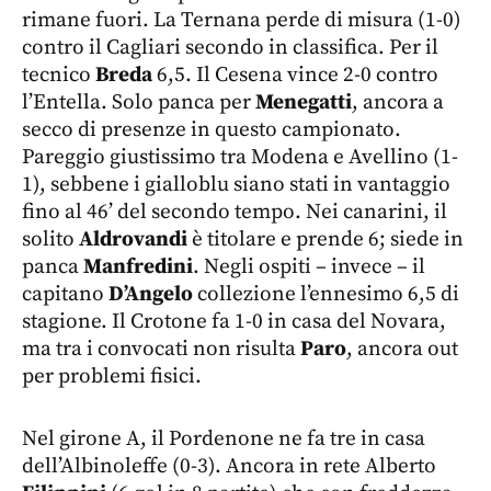
rimane fuori. La Ternana perde di misura (1-0)
contro il Cagliari secondo in classifica. Per il
tecnico
Breda
6,5. Il Cesena vince 2-0 contro
l’Entella. Solo panca per
Menegatti
, ancora a
secco di presenze in questo campionato.
Pareggio giustissimo tra Modena e Avellino (1-
1), sebbene i gialloblu siano stati in vantaggio
fino al 46’ del secondo tempo. Nei canarini, il
solito
Aldrovandi
è titolare e prende 6; siede in
panca
Manfredini
. Negli ospiti – invece – il
capitano
D’Angelo
collezione l’ennesimo 6,5 di
stagione. Il Crotone fa 1-0 in casa del Novara,
ma tra i convocati non risulta
Paro
, ancora out
per problemi fisici.
Nel girone A, il Pordenone ne fa tre in casa
dell’Albinoleffe (0-3). Ancora in rete Alberto