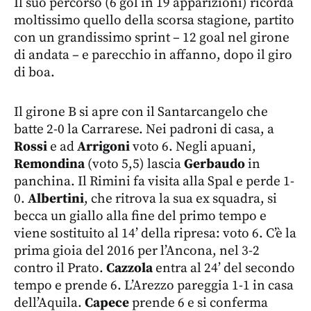
Il suo percorso (6 gol in 19 apparizioni) ricorda
moltissimo quello della scorsa stagione, partito
con un grandissimo sprint – 12 goal nel girone
di andata – e parecchio in affanno, dopo il giro
di boa.
Il girone B si apre con il Santarcangelo che
batte 2-0 la Carrarese. Nei padroni di casa, a
Rossi
e ad
Arrigoni
voto 6. Negli apuani,
Remondina
(voto 5,5) lascia
Gerbaudo
in
panchina. Il Rimini fa visita alla Spal e perde 1-
0.
Albertini
, che ritrova la sua ex squadra, si
becca un giallo alla fine del primo tempo e
viene sostituito al 14’ della ripresa: voto 6. C’è la
prima gioia del 2016 per l’Ancona, nel 3-2
contro il Prato.
Cazzola
entra al 24’ del secondo
tempo e prende 6. L’Arezzo pareggia 1-1 in casa
dell’Aquila.
Capece
prende 6 e si conferma