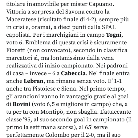
titolare inamovibile per mister Capuano.
Vittoria a sorpresa del Savona contro la
Maceratese (risultato finale di 4-2), sempre più
in crisi e, oramai, a dieci punti dalla SPAL
capolista. Per i marchigiani in campo
Togni
,
voto 6. Emblema di questa crisi è sicuramente
Fioretti (non convocato), secondo in classifica
marcatori sì, ma lontanissimo dalla vena
realizzativa di inizio campionato. Nei padroni
di casa – invece – 6 a
Cabeccia
. Nel finale entra
anche
Lebran
, ma rimane senza voto. E’ 1-1
anche tra Pistoiese e Siena. Nel primo tempo,
gli arancioni vanno in vantaggio grazie al goal
di
Rovini
(voto 6,5 e migliore in campo) che, a
tu per tu con Montipò, non sbaglia. L’attaccante
classe ’95, al suo secondo goal in campionato (il
primo la settimana scorsa), al 65’ serve
perfettamente Colombo per il 2-0, ma il suo