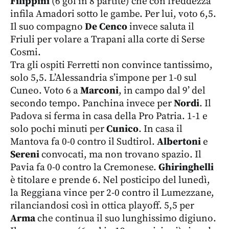
Filippini
(6 gol in 8 partite) che con freddezza
infila Amadori sotto le gambe. Per lui, voto 6,5.
Il suo compagno
De Cenco
invece saluta il
Friuli per volare a Trapani alla corte di Serse
Cosmi.
Tra gli ospiti Ferretti non convince tantissimo,
solo 5,5. L’Alessandria s’impone per 1-0 sul
Cuneo. Voto 6 a
Marconi
, in campo dal 9’ del
secondo tempo. Panchina invece per
Nordi
. Il
Padova si ferma in casa della Pro Patria. 1-1 e
solo pochi minuti per
Cunico
. In casa il
Mantova fa 0-0 contro il Sudtirol.
Albertoni
e
Sereni
convocati, ma non trovano spazio. Il
Pavia fa 0-0 contro la Cremonese.
Ghiringhelli
è titolare e prende 6. Nel posticipo del lunedì,
la Reggiana vince per 2-0 contro il Lumezzane,
rilanciandosi così in ottica playoff. 5,5 per
Arma
che continua il suo lunghissimo digiuno.