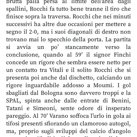
brutta palla persa al limite dell’area dagli
spallini, Rocchi fa tutto bene tranne il tiro che
finisce sopra la traversa. Rocchi che nei minuti
successivi ha altre due occasioni per mettere a
segno il 2-0, ma i suoi diagonali di destro non
trovano mai lo specchio della porta. La partita
si avvia un po’ stancamente verso la
conclusione, quando al 59′ il signor Finchi
concede un rigore che sembra essere netto per
un contatto tra Vitali e il solito Rocchi che si
presenta poi anche dal dischetto, calciando un
rigore inguardabile addosso a Moumi. I gol
sbagliati dal Bologna sono davvero troppi e la
SPAL, spinta anche dalle entrate di Benini,
Tatani e Simeoni, sente odore di insperato
pareggio. Al 70′ Varano soffoca l’urlo in gola ai
tifosi presenti sfiorando un clamoroso autogol,
ma, proprio sugli sviluppi del calcio d’angolo