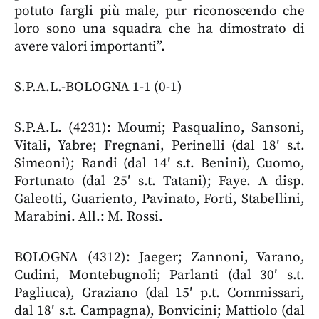
potuto fargli più male, pur riconoscendo che
loro sono una squadra che ha dimostrato di
avere valori importanti”.
S.P.A.L.-BOLOGNA 1-1 (0-1)
S.P.A.L. (4231): Moumi; Pasqualino, Sansoni,
Vitali, Yabre; Fregnani, Perinelli (dal 18′ s.t.
Simeoni); Randi (dal 14′ s.t. Benini), Cuomo,
Fortunato (dal 25′ s.t. Tatani); Faye. A disp.
Galeotti, Guariento, Pavinato, Forti, Stabellini,
Marabini. All.: M. Rossi.
BOLOGNA (4312): Jaeger; Zannoni, Varano,
Cudini, Montebugnoli; Parlanti (dal 30′ s.t.
Pagliuca), Graziano (dal 15′ p.t. Commissari,
dal 18′ s.t. Campagna), Bonvicini; Mattiolo (dal