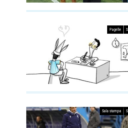
Pagelle
S
Sala stampa
S