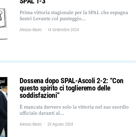
SPAL 1-3
Prima vittoria stagionale per la SPAL che espugna
Sestri Levante col punteggio…
Alessio Maini
14 Settembre 2024
Dossena dopo SPAL-Ascoli 2-2: “Con
pal
questo spirito ci toglieremo delle
soddisfazioni”
È mancata davvero solo la vittoria nel suo esordio
ufficiale davanti al…
Alessio Maini
23 Agosto 2024