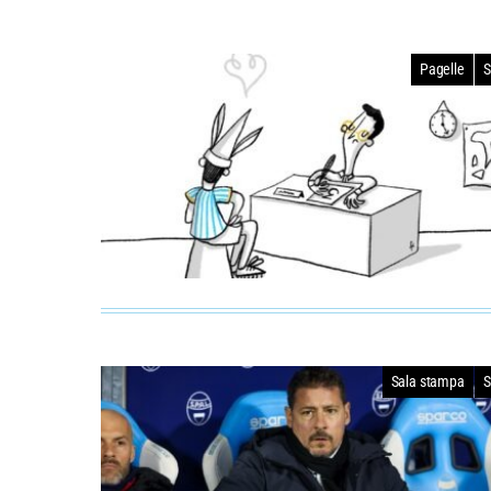
Pagelle
S
Sala stampa
S