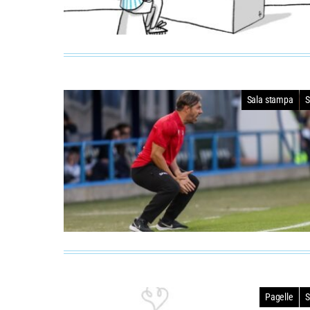
Sala stampa
S
Pagelle
S