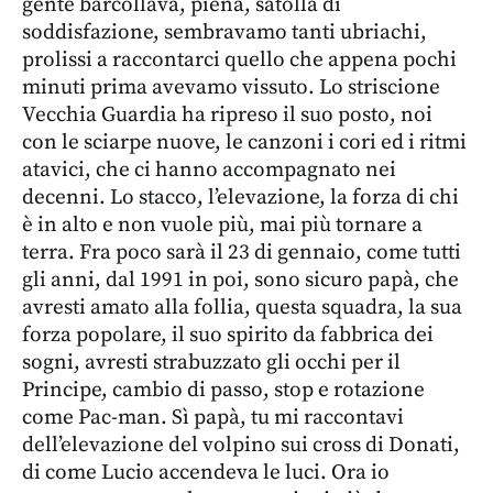
gente barcollava, piena, satolla di
soddisfazione, sembravamo tanti ubriachi,
prolissi a raccontarci quello che appena pochi
minuti prima avevamo vissuto. Lo striscione
Vecchia Guardia ha ripreso il suo posto, noi
con le sciarpe nuove, le canzoni i cori ed i ritmi
atavici, che ci hanno accompagnato nei
decenni. Lo stacco, l’elevazione, la forza di chi
è in alto e non vuole più, mai più tornare a
terra. Fra poco sarà il 23 di gennaio, come tutti
gli anni, dal 1991 in poi, sono sicuro papà, che
avresti amato alla follia, questa squadra, la sua
forza popolare, il suo spirito da fabbrica dei
sogni, avresti strabuzzato gli occhi per il
Principe, cambio di passo, stop e rotazione
come Pac-man. Sì papà, tu mi raccontavi
dell’elevazione del volpino sui cross di Donati,
di come Lucio accendeva le luci. Ora io