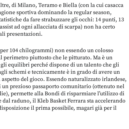
 altre, di Milano, Teramo e Biella (con la cui casacca
tagione sportiva dominando la regular season,
atistiche da fare strabuzzare gli occhi: 14 punti, 13
 assist ad ogni allacciata di scarpa) non ha certo
ali presentazioni.
i per 104 chilogrammi) non essendo un colosso
l perimetro piuttosto che le pitturato. Ma è un
gli equilibri perché dispone di un talento che gli
agli schemi e tecnicamente è in grado di avere un
i aspetto del gioco. Essendo naturalizzato irlandese,
i un prezioso passaporto comunitario (ottenuto nel
ie), permette alla Bondi di risparmiare l’utilizzo di
e dal raduno, il Kleb Basket Ferrara sta accelerando
disposizione il prima possibile, magari già per il