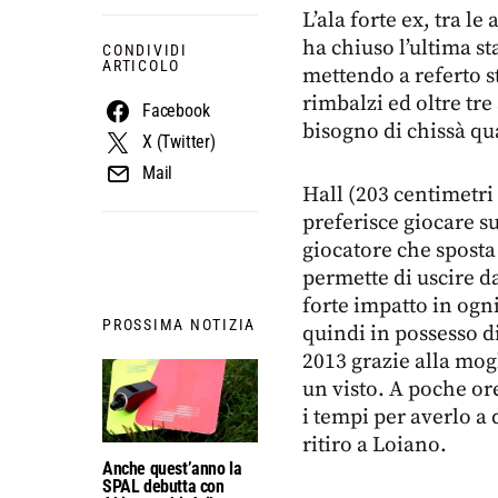
L’ala forte ex, tra le
ha chiuso l’ultima s
CONDIVIDI
ARTICOLO
mettendo a referto st
rimbalzi ed oltre tre
Facebook
bisogno di chissà qu
X (Twitter)
Mail
Hall (203 centimetr
preferisce giocare su
giocatore che sposta 
permette di uscire d
forte impatto in ogn
PROSSIMA NOTIZIA
quindi in possesso d
2013 grazie alla mogl
un visto. A poche or
i tempi per averlo a 
ritiro a Loiano.
Anche quest’anno la
SPAL debutta con