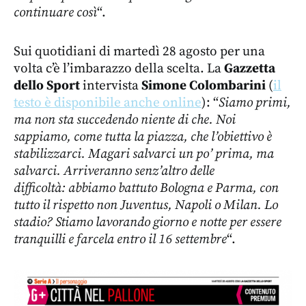
continuare così
“.
Sui quotidiani di martedì 28 agosto per una
volta c’è l’imbarazzo della scelta. La
Gazzetta
dello Sport
intervista
Simone Colombarini
(
il
testo è disponibile anche online
): “
Siamo primi,
ma non sta succedendo niente di che. Noi
sappiamo, come tutta la piazza, che l’obiettivo è
stabilizzarci. Magari salvarci un po’ prima, ma
salvarci. Arriveranno senz’altro delle
difficoltà: abbiamo battuto Bologna e Parma, con
tutto il rispetto non Juventus, Napoli o Milan. Lo
stadio? Stiamo lavorando giorno e notte per essere
tranquilli e farcela entro il 16 settembre
“.