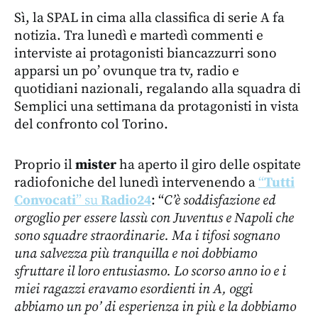
Sì, la SPAL in cima alla classifica di serie A fa
notizia. Tra lunedì e martedì commenti e
interviste ai protagonisti biancazzurri sono
apparsi un po’ ovunque tra tv, radio e
quotidiani nazionali, regalando alla squadra di
Semplici una settimana da protagonisti in vista
del confronto col Torino.
Proprio il
mister
ha aperto il giro delle ospitate
radiofoniche del lunedì intervenendo a
“
Tutti
Convocati
” su
Radio24
: “
C’è soddisfazione ed
orgoglio per essere lassù con Juventus e Napoli che
sono squadre straordinarie. Ma i tifosi sognano
una salvezza più tranquilla e noi dobbiamo
sfruttare il loro entusiasmo. Lo scorso anno io e i
miei ragazzi eravamo esordienti in A, oggi
abbiamo un po’ di esperienza in più e la dobbiamo