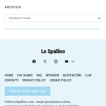
ARCHIVIO
Archivio
Lo Spallino
1K
HOME
CHI SIAMO
FAQ
SPONSOR
SOSTENITORI
LIVE
CONTATTI
PRIVACY POLICY
COOKIE POLICY
Tutte le notizie sulla Spal
©2022 LoSpallino.com - testata giornalistica online