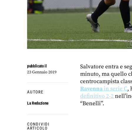
Salvatore entra e seg
pubblicato il
23 Gennaio 2019
minuto, ma quello ch
centrocampista clas
Ravenna
in serie C
,
AUTORE
definitivo 2-2
nell’in
“Benelli”.
La Redazione
CONDIVIDI
ARTICOLO