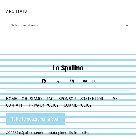
ARCHIVIO
Archivio
Lo Spallino
1K
HOME
CHI SIAMO
FAQ
SPONSOR
SOSTENITORI
LIVE
CONTATTI
PRIVACY POLICY
COOKIE POLICY
Tutte le notizie sulla Spal
©2022 LoSpallino.com - testata giornalistica online