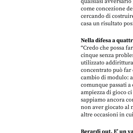
qualsiasi avversario 
come concezione del
cercando di costruir
casa un risultato pos
Nella difesa a quatt
“Credo che possa far
cinque senza proble
utilizzato addiritt
concentrato può far 
cambio di modulo: a
comunque passati a q
ampiezza di gioco ci
sappiamo ancora co
non aver giocato al 
altre occasioni in cu
Berardi out. E’ un v