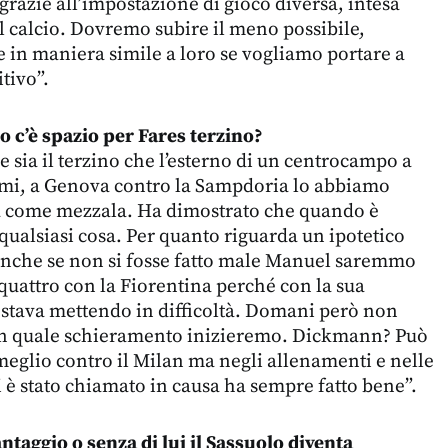
grazie all’impostazione di gioco diversa, intesa
 calcio. Dovremo subire il meno possibile,
e in maniera simile a loro se vogliamo portare a
itivo”.
ro c’è spazio per Fares terzino?
e sia il terzino che l’esterno di un centrocampo a
mi, a Genova contro la Sampdoria lo abbiamo
ura come mezzala. Ha dimostrato che quando è
qualsiasi cosa. Per quanto riguarda un ipotetico
nche se non si fosse fatto male Manuel saremmo
uattro con la Fiorentina perché con la sua
 stava mettendo in difficoltà. Domani però non
n quale schieramento inizieremo. Dickmann? Può
meglio contro il Milan ma negli allenamenti e nelle
i è stato chiamato in causa ha sempre fatto bene”.
antaggio o senza di lui il Sassuolo diventa