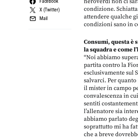
neroverdi non ci sar
Facebook
condizione. Schiatta
X (Twitter)
attendere qualche gi
Mail
condizioni sano in 
Consumi, questa è s
la squadra e come l’
“Noi abbiamo superat
partita contro la Fi
esclusivamente sul 
salvarci. Per quanto
il mister in campo pe
convalescenza in cui 
sentiti costantemente
l’allenatore sia inte
abbiamo parlato degl
soprattutto mi ha fat
che a breve dovrebbe