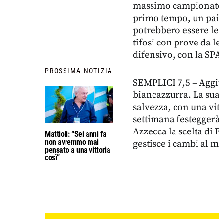
massimo campionato 
primo tempo, un paio
potrebbero essere le
tifosi con prove da le
difensivo, con la SP
PROSSIMA NOTIZIA
SEMPLICI 7,5 – Aggiu
biancazzurra. La sua
salvezza, con una vit
settimana festeggerà
Azzecca la scelta di F
Mattioli: “Sei anni fa
non avremmo mai
gestisce i cambi al m
pensato a una vittoria
così”