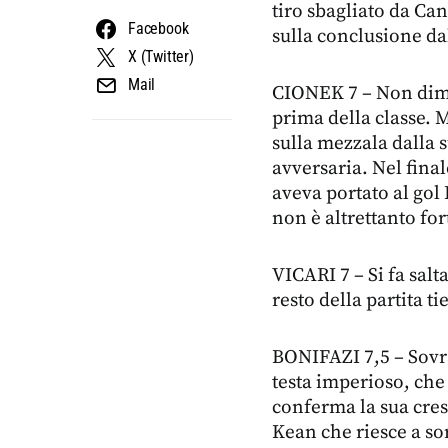
tiro sbagliato da Ca
Facebook
sulla conclusione dal
X (Twitter)
Mail
CIONEK 7 – Non dimo
prima della classe. 
sulla mezzala dalla 
avversaria. Nel final
aveva portato al gol
non è altrettanto fo
VICARI 7 – Si fa salt
resto della partita t
BONIFAZI 7,5 – Sovra
testa imperioso, che 
conferma la sua cres
Kean che riesce a so