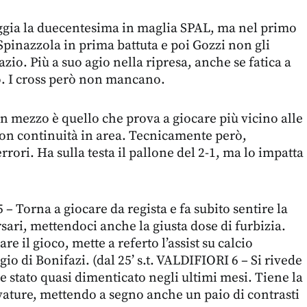
ggia la duecentesima in maglia SPAL, ma nel primo
 Spinazzola in prima battuta e poi Gozzi non gli
io. Più a suo agio nella ripresa, anche se fatica a
to. I cross però non mancano.
n mezzo è quello che prova a giocare più vicino alle
on continuità in area. Tecnicamente però,
ori. Ha sulla testa il pallone del 2-1, ma lo impatta
Torna a giocare da regista e fa subito sentire la
ersari, mettendoci anche la giusta dose di furbizia.
re il gioco, mette a referto l’assist su calcio
gio di Bonifazi. (dal 25’ s.t. VALDIFIORI 6 – Si rivede
 stato quasi dimenticato negli ultimi mesi. Tiene la
ature, mettendo a segno anche un paio di contrasti