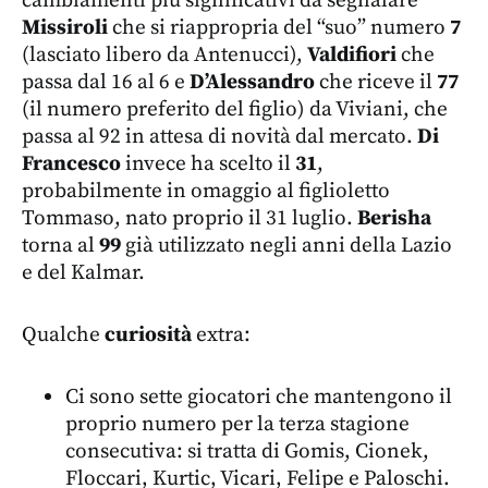
cambiamenti più significativi da segnalare
Missiroli
che si riappropria del “suo” numero
7
(lasciato libero da Antenucci),
Valdifiori
che
passa dal 16 al 6 e
D’Alessandro
che riceve il
77
(il numero preferito del figlio) da Viviani, che
passa al 92 in attesa di novità dal mercato.
Di
Francesco
invece ha scelto il
31
,
probabilmente in omaggio al figlioletto
Tommaso, nato proprio il 31 luglio.
Berisha
torna al
99
già utilizzato negli anni della Lazio
e del Kalmar.
Qualche
curiosità
extra:
Ci sono sette giocatori che mantengono il
proprio numero per la terza stagione
consecutiva: si tratta di Gomis, Cionek,
Floccari, Kurtic, Vicari, Felipe e Paloschi.