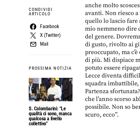
anche molto scoscesa
CONDIVIDI
avanti. Non riesco a
ARTICOLO
quello lo lascio fare 
Facebook
mio nemmeno dire c
X (Twitter)
del genere. Dovremm
di gusto, rivolto ai 
Mail
preoccupato, ma c’è 
di più. Mi dispiace 
potuto essere ripaga
PROSSIMA NOTIZIA
Lecce diventa diffic
squadra imbattibile
Partenza sfortunata? 
che l’anno scorso ab
possibile. Non so be
S. Colombarini: “Le
qualità ci sono, manca
scuro, ecco”.
qualcosa a livello
collettivo”