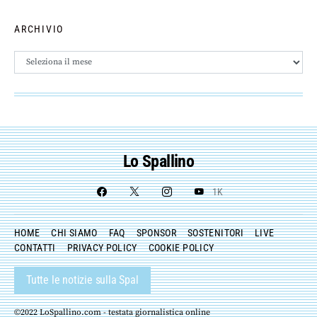
ARCHIVIO
Archivio
Lo Spallino
1K
HOME
CHI SIAMO
FAQ
SPONSOR
SOSTENITORI
LIVE
CONTATTI
PRIVACY POLICY
COOKIE POLICY
Tutte le notizie sulla Spal
©2022 LoSpallino.com - testata giornalistica online