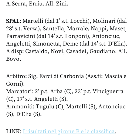
A.Serra, Erriu. All. Zini.
SPAL:
Martelli (dal 1’ s.t. Locchi), Molinari (dal
28’ s.t. Verza), Santella, Marrale, Nappi, Maset,
Parravicini (dal 14’ s.t. Longoni), Antonciuc,
Angeletti, Simonetta, Deme (dal 14’ s.t. D’Elia).
A disp: Castaldo, Novi, Casadei, Gaudiano. All.
Bovo.
Arbitro: Sig. Farci di Carbonia (Ass.ti: Mascia e
Gorni).
Marcatori: 2’ p.t. Arba (C), 23’ p.t. Vinciguerra
(C), 17’ s.t. Angeletti (S).
Ammoniti: Tugulu (C), Martelli (S), Antonciuc
(S), D’Elia (S).
LINK:
I risultati nel girone B e la classifica
.