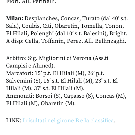
Fiori. All. Perinelli.
Milan:
Desplanches, Concas, Turato (dal 40’ s.t.
Sala), Coubis, Citi, Obaretin, Tomella, Tonon,
El Hilali, Polenghi (dal 10’ s.t. Balesini), Bright.
A disp: Cella, Toffanin, Perez. All. Bellinzaghi.
Arbitro: Sig. Migliorini di Verona (Ass.ti
Campisi e Ahmed).
Marcatori: 15’ p.t. El Hilali (M), 26’ p.t.
Salvemini (S), 16’ s.t. El Hilali (M), 23’ s.t. El
Hilali (M), 37’ s.t. El Hilali (M).
Ammoniti: Borsoi (S), Capasso (S), Concas (M),
El Hilali (M), Obaretin (M).
LINK:
I risultati nel girone B e la classifica
.