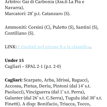
Arbitro: Gai di Carbonia (Ass.ti La Pia e
Navarra).
Marcatori: 28’ p.t. Catanzaro (S).
Ammoniti: Corsini (C), Puletto (S), Santini (S),
Contiliano (S).
LINK:
I risultati nel girone B e la classifica
.
Under 15
Cagliari – SPAL 2-1 (p.t. 2-0)
Cagliari:
Scarpato, Arba, Idrissi, Ragucci,
Accossu, Pintus, Deriu, Pintoni (dal 14’ s.t.
Paolucci), Vinciguerra (dal 1’ s.t. Perra),
Galanter (dal 26’ s.t. C.Serra), Tugulu (dal 30’ s.t.
Finetti). A disp: Bonifacio, Triacca, Tocco,