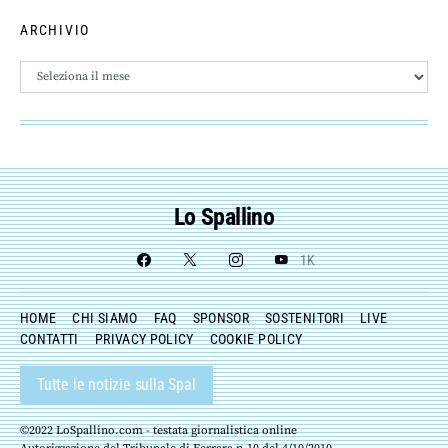
ARCHIVIO
Archivio
Lo Spallino
1K
HOME
CHI SIAMO
FAQ
SPONSOR
SOSTENITORI
LIVE
CONTATTI
PRIVACY POLICY
COOKIE POLICY
Tutte le notizie sulla Spal
©2022 LoSpallino.com - testata giornalistica online