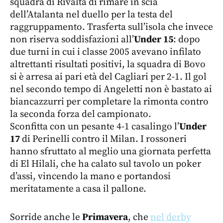
squadra di Rivalta di rimare in scia
dell’Atalanta nel duello per la testa del
raggruppamento. Trasferta sull’isola che invece
non riserva soddisfazioni all’
Under 15
: dopo
due turni in cui i classe 2005 avevano infilato
altrettanti risultati positivi, la squadra di Bovo
si è arresa ai pari età del Cagliari per 2-1. Il gol
nel secondo tempo di Angeletti non è bastato ai
biancazzurri per completare la rimonta contro
la seconda forza del campionato.
Sconfitta con un pesante 4-1 casalingo l’
Under
17
di Perinelli contro il Milan. I rossoneri
hanno sfruttato al meglio una giornata perfetta
di El Hilali, che ha calato sul tavolo un poker
d’assi, vincendo la mano e portandosi
meritatamente a casa il pallone.
Sorride anche le
Primavera
, che
nel derby