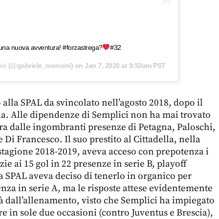
di una nuova avventura! #forzastrega?
#32
ele
(@gabriele_moncini) on
Jan 7, 2020 at 9:53am PST
 alla SPAL da svincolato nell’agosto 2018, dopo il
a. Alle dipendenze di Semplici non ha mai trovato
ra dalle ingombranti presenze di Petagna, Paloschi,
 Di Francesco. Il suo prestito al Cittadella, nella
stagione 2018-2019, aveva acceso con prepotenza i
razie ai 15 gol in 22 presenze in serie B, playoff
la SPAL aveva deciso di tenerlo in organico per
enza in serie A, ma le risposte attese evidentemente
à dall’allenamento, visto che Semplici ha impiegato
re in sole due occasioni (contro Juventus e Brescia),