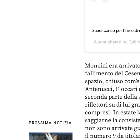
Super carico per l’inizio 
A post shared by
Gabri
Moncini era arrivato
fallimento del Cesen
spazio, chiuso com’e
Antenucci, Floccari e
seconda parte della 
riflettori su di lui g
compresi. In estate 
saggiarne la consist
PROSSIMA NOTIZIA
non sono arrivate gi
il numero 9 da titola