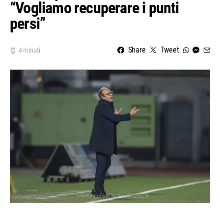
“Vogliamo recuperare i punti
persi”
Share
Tweet
4 minuti