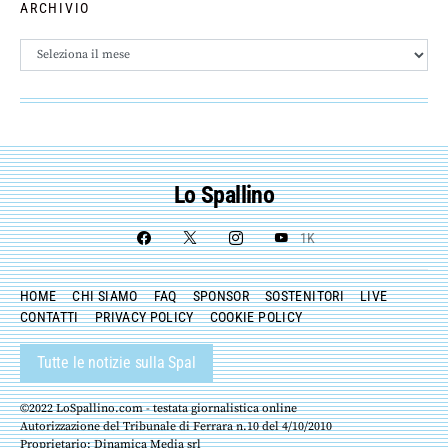
ARCHIVIO
Archivio
Lo Spallino
1K
HOME
CHI SIAMO
FAQ
SPONSOR
SOSTENITORI
LIVE
CONTATTI
PRIVACY POLICY
COOKIE POLICY
Tutte le notizie sulla Spal
©2022 LoSpallino.com - testata giornalistica online
Autorizzazione del Tribunale di Ferrara n.10 del 4/10/2010
Proprietario: Dinamica Media srl