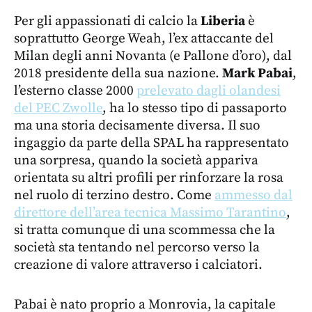
Per gli appassionati di calcio la
Liberia
è
soprattutto George Weah, l’ex attaccante del
Milan degli anni Novanta (e Pallone d’oro), dal
2018 presidente della sua nazione.
Mark Pabai
,
l’esterno classe 2000
prelevato dagli olandesi
del PEC Zwolle
, ha lo stesso tipo di passaporto
ma una storia decisamente diversa. Il suo
ingaggio da parte della SPAL ha rappresentato
una sorpresa, quando la società appariva
orientata su altri profili per rinforzare la rosa
nel ruolo di terzino destro. Come
ammesso dal
direttore dell’area tecnica Massimo Tarantino
,
si tratta comunque di una scommessa che la
società sta tentando nel percorso verso la
creazione di valore attraverso i calciatori.
Pabai è nato proprio a Monrovia, la capitale