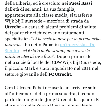
della Liberia, ed è cresciuto nei
Paesi Bassi
dall’età di sei anni. La sua famiglia,
appartenente alla classe media, si trasferì a
Wijk bij Duurstede – mezz’ora di strada da
Utrecht
– a causa di alcuni problemi di salute
del padre che richiedevano trattamenti
specialistici. “
Lì ho visto la neve per la prima nella
mia vita
– ha detto Pabai in
un’intervista a De
Stentor
–
ed è stato molto strano, non avevo la
minima idea di cosa fosse
“. Dopo i primi calci
nella società locale del CDW Wijk bij Duurstede,
il piccolo Mark è stato inquadrato nel 2011 nel
settore giovanile dell’
FC Utrecht
.
Con l’Utrecht Pabai è riuscito ad arrivare solo
all’anticamera della prima squadra, facendo
parte dei ranghi del Jong Utrecht, la squadra B
che gioca nella Eerste Divisie, l’equivalente