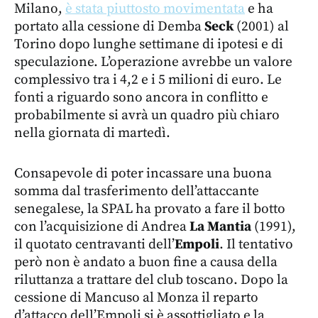
Milano,
è stata piuttosto movimentata
e ha
portato alla cessione di Demba
Seck
(2001) al
Torino dopo lunghe settimane di ipotesi e di
speculazione. L’operazione avrebbe un valore
complessivo tra i 4,2 e i 5 milioni di euro. Le
fonti a riguardo sono ancora in conflitto e
probabilmente si avrà un quadro più chiaro
nella giornata di martedì.
Consapevole di poter incassare una buona
somma dal trasferimento dell’attaccante
senegalese, la SPAL ha provato a fare il botto
con l’acquisizione di Andrea
La Mantia
(1991),
il quotato centravanti dell’
Empoli
. Il tentativo
però non è andato a buon fine a causa della
riluttanza a trattare del club toscano. Dopo la
cessione di Mancuso al Monza il reparto
d’attacco dell’Empoli si è assottigliato e la