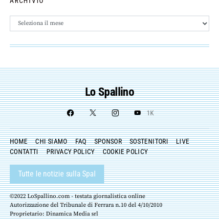
ARCHIVIO
Archivio
Lo Spallino
1K
HOME
CHI SIAMO
FAQ
SPONSOR
SOSTENITORI
LIVE
CONTATTI
PRIVACY POLICY
COOKIE POLICY
Tutte le notizie sulla Spal
©2022 LoSpallino.com - testata giornalistica online
Autorizzazione del Tribunale di Ferrara n.10 del 4/10/2010
Proprietario: Dinamica Media srl