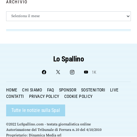
ARCHIVIO
Archivio
Lo Spallino
1K
HOME
CHI SIAMO
FAQ
SPONSOR
SOSTENITORI
LIVE
CONTATTI
PRIVACY POLICY
COOKIE POLICY
Tutte le notizie sulla Spal
©2022 LoSpallino.com - testata giornalistica online
Autorizzazione del Tribunale di Ferrara n.10 del 4/10/2010
Proprietario: Dinamica Media srl