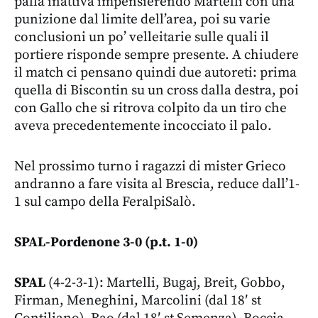
palla inattiva impensierendo Martelli con una
punizione dal limite dell’area, poi su varie
conclusioni un po’ velleitarie sulle quali il
portiere risponde sempre presente. A chiudere
il match ci pensano quindi due autoreti: prima
quella di Biscontin su un cross dalla destra, poi
con Gallo che si ritrova colpito da un tiro che
aveva precedentemente incocciato il palo.
Nel prossimo turno i ragazzi di mister Grieco
andranno a fare visita al Brescia, reduce dall’1-
1 sul campo della FeralpiSalò.
SPAL-Pordenone 3-0 (p.t. 1-0)
SPAL
(4-2-3-1): Martelli, Bugaj, Breit, Gobbo,
Firman, Meneghini, Marcolini (dal 18′ st
Contiliano), Rao (dal 18′ st Semenza), Boccia