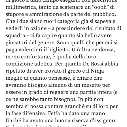
di gioco a tutto campo eseguito con precisione
millimetrica, tanto da scatenare un “oooh” di
stupore e ammirazione da parte del pubblico.
Che i due siano fuori categoria già si sapeva e
vederli in azione – a prescindere dal risultato di
squadra – ci fa capire quanto sia bello avere
giocatori del genere. Sono quelli che per cui si
paga volentieri il biglietto. Un’altra evidenza,
meno confortante, è quella della loro
condizione atletica. Per quanto De Rossi abbia
ripetuto di aver trovato il greco e il Ninja
meglio di quanto pensasse, è chiaro che
avranno bisogno almeno di un mesetto per
essere in grado di reggere una partita intera (e
ce ne sarebbe tanto bisogno). In più non
sembra si possa contare granché su di loro per
la fase difensiva. Fetfa ha dato una mano
finché ha avuto una buona riserva d’ossigeno,