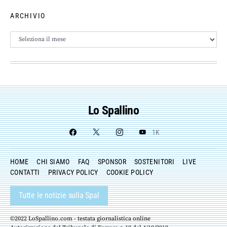
ARCHIVIO
Archivio
Lo Spallino
1K
HOME
CHI SIAMO
FAQ
SPONSOR
SOSTENITORI
LIVE
CONTATTI
PRIVACY POLICY
COOKIE POLICY
Tutte le notizie sulla Spal
©2022 LoSpallino.com - testata giornalistica online