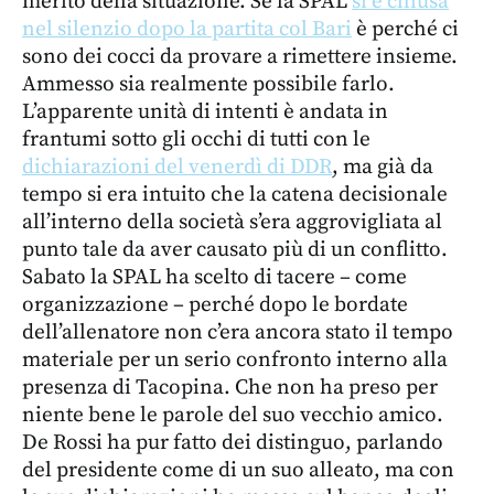
merito della situazione. Se la SPAL
si è chiusa
nel silenzio dopo la partita col Bari
è perché ci
sono dei cocci da provare a rimettere insieme.
Ammesso sia realmente possibile farlo.
L’apparente unità di intenti è andata in
frantumi sotto gli occhi di tutti con le
dichiarazioni del venerdì di DDR
, ma già da
tempo si era intuito che la catena decisionale
all’interno della società s’era aggrovigliata al
punto tale da aver causato più di un conflitto.
Sabato la SPAL ha scelto di tacere – come
organizzazione – perché dopo le bordate
dell’allenatore non c’era ancora stato il tempo
materiale per un serio confronto interno alla
presenza di Tacopina. Che non ha preso per
niente bene le parole del suo vecchio amico.
De Rossi ha pur fatto dei distinguo, parlando
del presidente come di un suo alleato, ma con