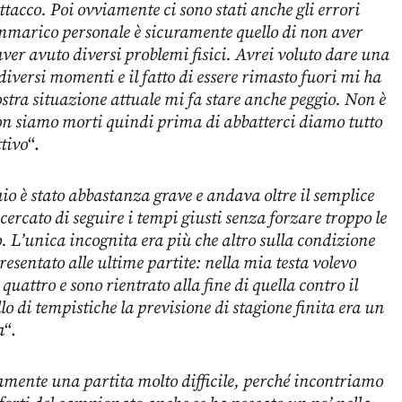
ttacco. Poi ovviamente ci sono stati anche gli errori
ammarico personale è sicuramente quello di non aver
aver avuto diversi problemi fisici. Avrei voluto dare una
iversi momenti e il fatto di essere rimasto fuori mi ha
nostra situazione attuale mi fa stare anche peggio. Non è
non siamo morti quindi prima di abbatterci diamo tutto
ttivo
“.
aio è stato abbastanza grave e andava oltre il semplice
cercato di seguire i tempi giusti senza forzare troppo le
o. L’unica incognita era più che altro sulla condizione
presentato alle ultime partite: nella mia testa volevo
 quattro e sono rientrato alla fine di quella contro il
lo di tempistiche la previsione di stagione finita era un
a
“.
amente una partita molto difficile, perché incontriamo