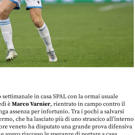
o settimanale in casa SPAL con la ormai usuale
edì è
Marco Varnier
, rientrato in campo contro il
ga assenza per infortunio. Tra i pochi a salvarsi
lermo, che ha lasciato più di uno strascico all’interno
sore veneto ha disputato una grande prova difensiva
he avevo riacceso le speranze di portare a casa