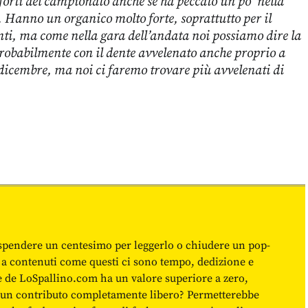
forti del campionato anche se ha peccato un po’ nella
i. Hanno un organico molto forte, soprattutto per il
enti, ma come nella gara dell’andata noi possiamo dire la
robabilmente con il dente avvelenato anche proprio a
 dicembre, ma noi ci faremo trovare più avvelenati di
spendere un centesimo per leggerlo o chiudere un pop-
 a contenuti come questi ci sono tempo, dedizione e
ne de LoSpallino.com ha un valore superiore a zero,
re un contributo completamente libero? Permetterebbe