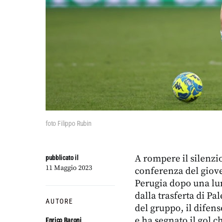
foto Filippo Rubin
A rompere il silenzi
pubblicato il
11 Maggio 2023
conferenza del giov
Perugia dopo una lun
dalla trasferta di Pa
AUTORE
del gruppo, il difen
e ha segnato il gol c
Enrico Baroni