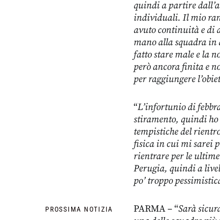
quindi a partire dall’a
individuali. Il mio r
avuto continuità e di 
mano alla squadra in d
fatto stare male e la 
però ancora finita e 
per raggiungere l’obie
“
L’infortunio di febbr
stiramento, quindi ho 
tempistiche del rientr
fisica in cui mi sarei 
rientrare per le ultime
Perugia, quindi a livel
po’ troppo pessimistic
PARMA – “
Sarà sicur
PROSSIMA NOTIZIA