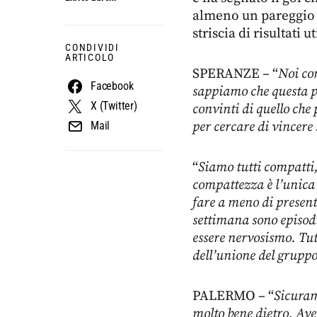
almeno un pareggio 
striscia di risultati u
CONDIVIDI
ARTICOLO
SPERANZE – “
Noi con
Facebook
sappiamo che questa p
X (Twitter)
convinti di quello che
per cercare di vincere
Mail
“
Siamo tutti compatti,
compattezza è l’unica
fare a meno di presenta
settimana sono episodi
essere nervosismo. Tu
dell’unione del gruppo
PALERMO – “
Sicuram
molto bene dietro. Ave