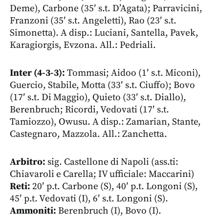
Deme), Carbone (35′ s.t. D’Agata); Parravicini,
Franzoni (35′ s.t. Angeletti), Rao (23′ s.t.
Simonetta). A disp.: Luciani, Santella, Pavek,
Karagiorgis, Evzona. All.: Pedriali.
Inter (4-3-3)
:
Tommasi; Aidoo (1′ s.t. Miconi),
Guercio, Stabile, Motta (33′ s.t. Ciuffo); Bovo
(17′ s.t. Di Maggio), Quieto (33′ s.t. Diallo),
Berenbruch; Ricordi, Vedovati (17′ s.t.
Tamiozzo), Owusu. A disp.: Zamarian, Stante,
Castegnaro, Mazzola. All.: Zanchetta.
Arbitro:
sig. Castellone di Napoli (ass.ti:
Chiavaroli e Carella; IV ufficiale: Maccarini)
Reti:
20′ p.t. Carbone (S), 40′ p.t. Longoni (S),
45′ p.t. Vedovati (I), 6′ s.t. Longoni (S).
Ammoniti:
Berenbruch (I), Bovo (I).