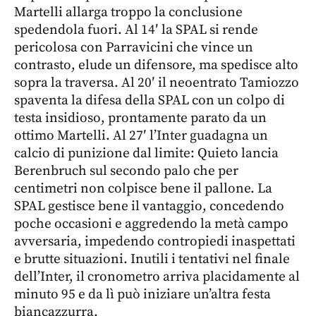
Martelli allarga troppo la conclusione
spedendola fuori. Al 14′ la SPAL si rende
pericolosa con Parravicini che vince un
contrasto, elude un difensore, ma spedisce alto
sopra la traversa. Al 20′ il neoentrato Tamiozzo
spaventa la difesa della SPAL con un colpo di
testa insidioso, prontamente parato da un
ottimo Martelli. Al 27′ l’Inter guadagna un
calcio di punizione dal limite: Quieto lancia
Berenbruch sul secondo palo che per
centimetri non colpisce bene il pallone. La
SPAL gestisce bene il vantaggio, concedendo
poche occasioni e aggredendo la metà campo
avversaria, impedendo contropiedi inaspettati
e brutte situazioni. Inutili i tentativi nel finale
dell’Inter, il cronometro arriva placidamente al
minuto 95 e da lì può iniziare un’altra festa
biancazzurra.