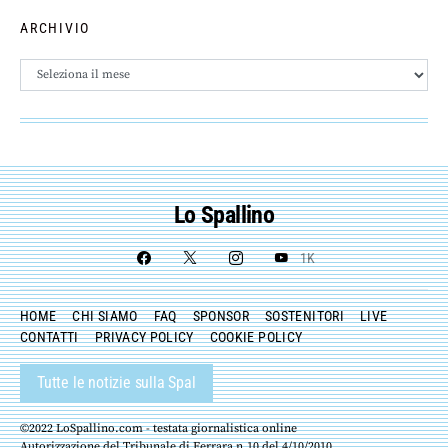
ARCHIVIO
Archivio
Lo Spallino
1K
HOME
CHI SIAMO
FAQ
SPONSOR
SOSTENITORI
LIVE
CONTATTI
PRIVACY POLICY
COOKIE POLICY
Tutte le notizie sulla Spal
©2022 LoSpallino.com - testata giornalistica online
Autorizzazione del Tribunale di Ferrara n.10 del 4/10/2010